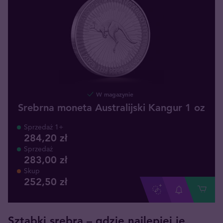
W magazynie
Srebrna moneta Australijski Kangur 1 oz
Sprzedaż 1+
284,20 zł
Sprzedaż
283,00 zł
Skup
252
,
50
zł
Sztabki srebra – gdzie najlepiej je