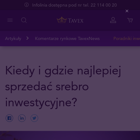
Infolinia dostępna pod nr tel. 22 114 00 20
Close
Artykuły
Komentarze rynkowe TavexNews
Poradniki inw
Kiedy i gdzie najlepiej
sprzedać srebro
inwestycyjne?