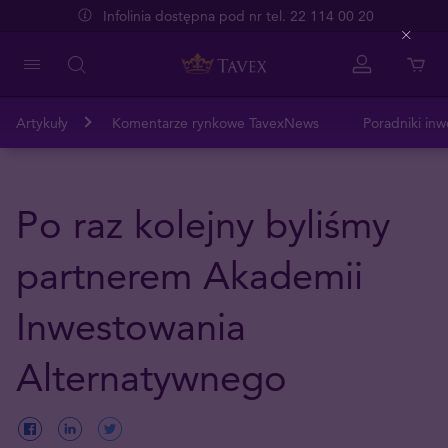
Infolinia dostępna pod nr tel. 22 114 00 20
Close
Artykuły
Komentarze rynkowe TavexNews
Poradniki inw
Po raz kolejny byliśmy
partnerem Akademii
Inwestowania
Alternatywnego