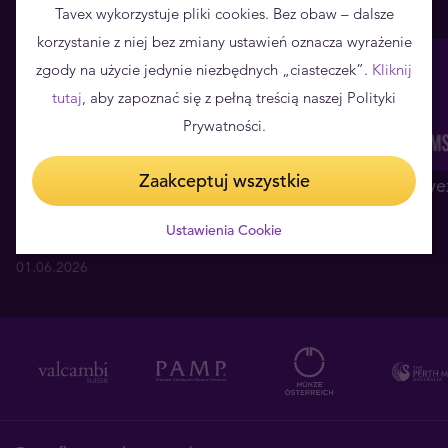
Tavex wykorzystuje pliki cookies. Bez obaw – dalsze
korzystanie z niej bez zmiany ustawień oznacza wyrażenie
zgody na użycie jedynie niezbędnych „ciasteczek”.
Kliknij
tutaj
, aby zapoznać się z pełną treścią naszej Polityki
Prywatności.
Zaakceptuj wszystkie
Tavex partnerem głównym
Nowy salon Tave
Konferencji WallStreet 30 w
12.05.2026
Ustawienia Cookie
Karpaczu
01.06.2026