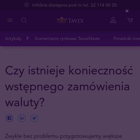
Infolinia dostępna pod nr tel. 22 114 00 20
Close
Artykuły
Komentarze rynkowe TavexNews
Poradniki inw
Czy istnieje konieczność
wstępnego zamówienia
waluty?
Zwykle bez problemu przygotowujemy większe