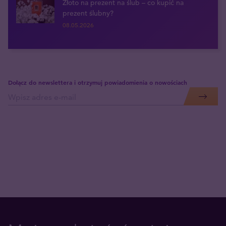
Złoto na prezent na ślub – co kupić na
prezent ślubny?
08.05.2026
Dołącz do newslettera i otrzymuj powiadomienia o nowościach