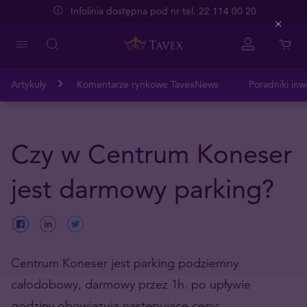
Infolinia dostępna pod nr tel. 22 114 00 20
Close
Artykuły
Komentarze rynkowe TavexNews
Poradniki inw
Czy w Centrum Koneser
jest darmowy parking?
Centrum Koneser jest parking podziemny
całodobowy, darmowy przez 1h. po upływie
godziny obowiązują następujące ceny: