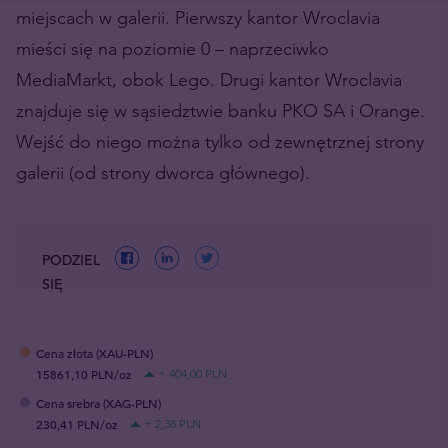
miejscach w galerii. Pierwszy kantor Wroclavia
mieści się na poziomie 0 – naprzeciwko
MediaMarkt, obok Lego. Drugi kantor Wroclavia
z
najduje się w sąsiedztwie banku PKO SA i Orange.
Wejść do niego można tylko od zewnętrznej strony
galerii (od strony dworca głównego).
PODZIEL
SIĘ
Cena złota (XAU-PLN)
15861,10 PLN/oz
+ 404,00 PLN
Cena srebra (XAG-PLN)
230,41 PLN/oz
+ 2,38 PLN