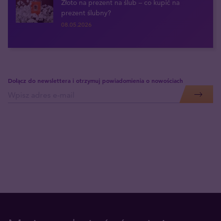
Złoto na prezent na ślub – co kupić na
prezent ślubny?
08.05.2026
Dołącz do newslettera i otrzymuj powiadomienia o nowościach