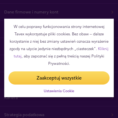
Dane firmowe i numery kont
W celu poprawy funkcjonowania strony internetowej
Regulamin
Tavex wykorzystuje pliki cookies. Bez obaw – dalsze
korzystanie z niej bez zmiany ustawień oznacza wyrażenie
Realizacja zamówień
zgody na użycie jedynie niezbędnych „ciasteczek”.
Kliknij
tutaj
, aby zapoznać się z pełną treścią naszej Polityki
Prywatności.
Poznaj Tavex
Zaakceptuj wszystkie
Skontaktuj się z nami
Ustawienia Cookie
Kariera
Strategia podatkowa