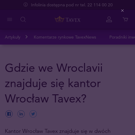
Infolinia dostępna pod nr tel. 22 114 00 20
Close
Artykuły
Komentarze rynkowe TavexNews
Poradniki inw
Gdzie we Wroclavii
znajduje się kantor
Wrocław Tavex?
Kantor Wrocław Tavex znajduje się w dwóch