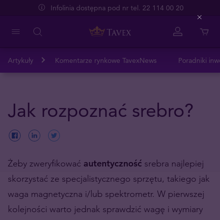
Infolinia dostępna pod nr tel. 22 114 00 20
Close
Artykuły
Komentarze rynkowe TavexNews
Poradniki inw
Jak rozpoznać srebro?
Żeby zweryfikować
autentyczność
srebra najlepiej
skorzystać ze specjalistycznego sprzętu, takiego jak
waga magnetyczna i/lub spektrometr. W pierwszej
kolejności warto jednak sprawdzić wagę i wymiary