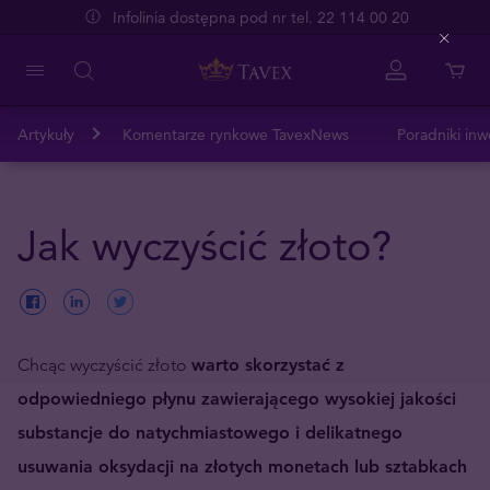
Infolinia dostępna pod nr tel. 22 114 00 20
Close
Artykuły
Komentarze rynkowe TavexNews
Poradniki inw
Jak wyczyścić złoto?
Chcąc wyczyścić złoto
warto skorzystać z
odpowiedniego płynu zawierającego wysokiej jakości
substancje do natychmiastowego i delikatnego
usuwania oksydacji na złotych monetach lub sztabkach