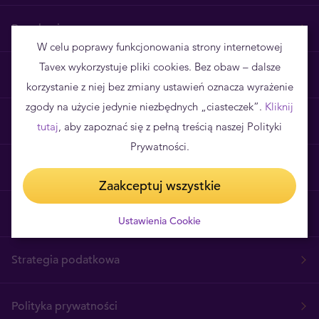
Regulamin
W celu poprawy funkcjonowania strony internetowej
Tavex wykorzystuje pliki cookies. Bez obaw – dalsze
Realizacja zamówień
korzystanie z niej bez zmiany ustawień oznacza wyrażenie
zgody na użycie jedynie niezbędnych „ciasteczek”.
Kliknij
Poznaj Tavex
tutaj
, aby zapoznać się z pełną treścią naszej Polityki
Prywatności.
Skontaktuj się z nami
Zaakceptuj wszystkie
Kariera
Ustawienia Cookie
Strategia podatkowa
Polityka prywatności