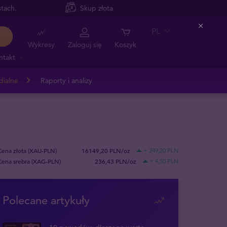
tach.
Skup złota
PL
Close
Wykresy
Zaloguj się
Koszyk
ntakt
dialne
Raporty i analizy
Cena złota (XAU-PLN)
16149,20 PLN/oz
+ 249,20 PLN
Cena srebra (XAG-PLN)
236,43 PLN/oz
+ 4,50 PLN
Polecane artykuły