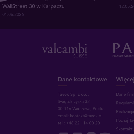
WallStreet 30 w Karpaczu
12.05.
01.06.2026
Dane kontaktowe
Więcej
Tavex Sp. z o.o.
Dane fir
Świętokrzyska 32
Regulami
00-116 Warszawa, Polska
Realizacj
email: kontakt@tavex.pl
Poznaj Ta
tel.: +48 22 114 00 20
Skontaktu