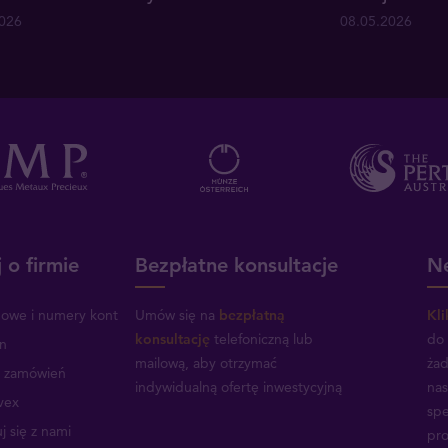
2026
08.05.2026
 o firmie
Bezpłatne konsultacje
Ne
mowe i numery kont
Umów się na
bezpłatną
Kli
konsultację
telefoniczną lub
do 
n
mailową, aby otrzymać
żad
a zamówień
indywidualną ofertę inwestycyjną
nas
vex
spe
j się z nami
pro