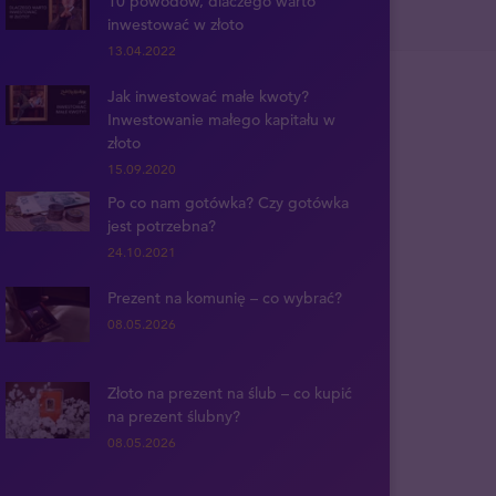
10 powodów, dlaczego warto
inwestować w złoto
13.04.2022
Jak inwestować małe kwoty?
Inwestowanie małego kapitału w
złoto
15.09.2020
Po co nam gotówka? Czy gotówka
jest potrzebna?
24.10.2021
Prezent na komunię – co wybrać?
08.05.2026
Złoto na prezent na ślub – co kupić
na prezent ślubny?
08.05.2026