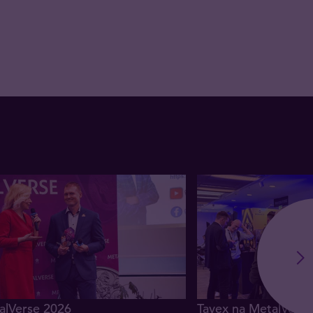
talVerse 2026
Tavex na MetalVers