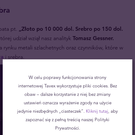
bra
bata pt.
„Złoto po 10 000 dol. Srebro po 150 dol.
której udział wziął nasz analityk
Tomasz Gessner.
a rynku metali szlachetnych oraz czynników, które w
ta
i srebra.
W celu poprawy funkcjonowania strony
internetowej Tavex wykorzystuje pliki cookies. Bez
obaw – dalsze korzystanie z niej bez zmiany
ustawień oznacza wyrażenie zgody na użycie
jedynie niezbędnych „ciasteczek”.
Kliknij tutaj
, aby
zapoznać się z pełną treścią naszej Polityki
Prywatności.