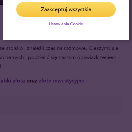
Zaakceptuj wszystkie
Ustawienia Cookie
e stoisko i znaleźli czas na rozmowę. Cieszymy się,
achetnych i podzielić się naszym doświadczeniem.
h!
tabki złota
oraz
złoto inwestycyjne
.