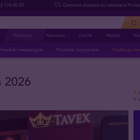
 22 114 00 20
Darmowa dostawa do salonów w 9 mias
Promocje
Akcesoria
Cennik
Wiedza
Ko
Poradniki inwestycyjne
Poradniki turystyczne
Publikacje me
s 2026