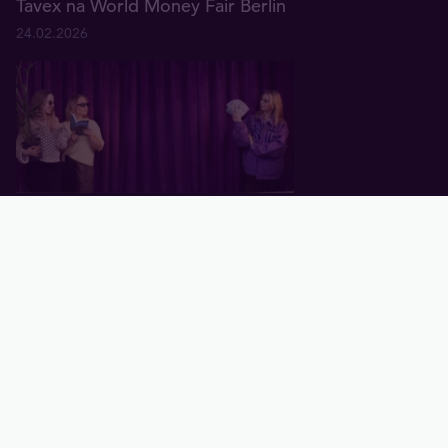
Tavex na World Money Fair Berlin
24.02.2026
Trendy rynkowe Tavex na 2026
rok
19.02.2026
Jak bezpiecznie kupować