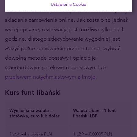
wówczas transakcję można zrealizować za gotówkę
Ustawienia Cookie
i odebrać banknoty na miejscu, bez wcześniejszego
składania zamówienia online. Jak zostało to jednak
wyżej opisane, rezerwacja jest możliwa tylko na 1
godzinę, dlatego zdecydowanie wygodniej jest
złożyć pełne zamówienie przez internet, wybrać
dowolną metodę dostawy i opłacić je
standardowym przelewem bankowym lub
przelewem natychmiastowym z Imoje
.
Kurs funt libański
Wymieniana waluta –
Waluta Liban – 1 funt
złotówka, euro lub dolar
libański LBP
1 złotówka polska PLN
1 LBP = 0.00005 PLN