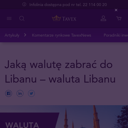
Infolinia dostępna pod nr tel. 22 114 00 20
Close
Artykuły
Komentarze rynkowe TavexNews
Poradniki inw
Jaką walutę zabrać do
Libanu – waluta Libanu