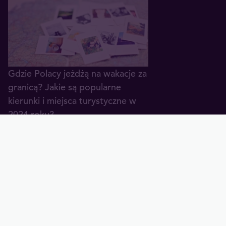
Gdzie Polacy jeżdżą na wakacje za
granicą? Jakie są popularne
kierunki i miejsca turystyczne w
2024 roku?
25.04.2024
Eurotrip, czyli jak przygotować się