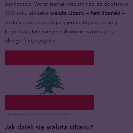
banknotów. Warto jednak wspomnieć, że dopiero w
1939 roku aktualna
waluta Libanu – funt libański
–
została uznana za oficjaną jednostkę monetarną
tego kraju, tym samym całkowicie wypierając z
obiegu funty syryjskie.
Źródło zdjęcia flagi:
https://pl.wikipedia.org/wiki/Flaga_Libanu
Jak dzieli się waluta Libanu?