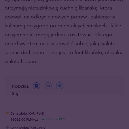
otrzymują nietuzinkową kuchnię libańską, która
pozwoli na odkrycie nowych potraw i zabierze w
kulinarną przygodę po orientalnych smakach. Takie
przyjemności mogą jednak kosztować, dlatego
przed wylotem należy utrwalić sobie, jaką walutę
zabrać do Libanu – i że jest to funt libański, oficjalna
waluta Libanu.
PODZIEL
SIĘ
Cena złota (XAU-PLN)
16062,00 PLN/oz
+ 156,50 PLN
Cena srebra (XAG-PLN)