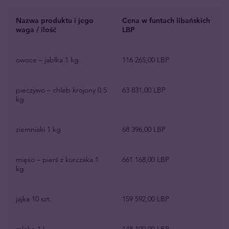
Nazwa produktu i jego
Cena w funtach libańskich
waga / ilość
LBP
owoce – jabłka 1 kg
116 265,00 LBP
pieczywo – chleb krojony 0,5
63 831,00 LBP
kg
ziemniaki 1 kg
68 396,00 LBP
mięso – pierś z kurczaka 1
661 168,00 LBP
kg
jajka 10 szt.
159 592,00 LBP
mleko 1 l
148 199,00 LBP