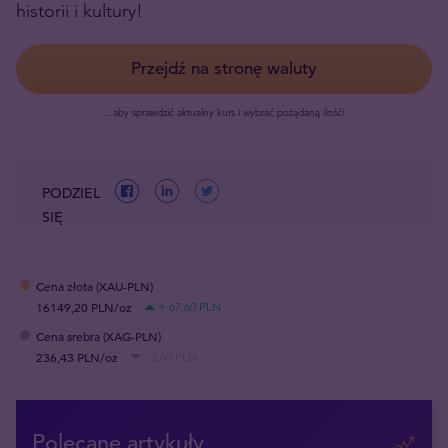
historii i kultury!
Przejdź na stronę waluty
…aby sprawdzić aktualny kurs i wybrać pożądaną ilość!
PODZIEL
SIĘ
Cena złota (XAU-PLN)
16149,20 PLN/oz
+ 67,60 PLN
Cena srebra (XAG-PLN)
236,43 PLN/oz
- 3,60 PLN
Polecane artykuły