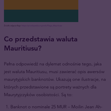
Źródło zdjęcia flagi:
https://pl.wikipedia.org/wiki/Flaga_Mauritiusa
Co przedstawia waluta
Mauritiusu?
Pełna odpowiedź na dylemat odnośnie tego, jaka
jest waluta Mauritiusu, musi zawierać opis awersów
maurytyjskich banknotów. Ukazują one ilustracje, na
których przedstawione są portrety ważnych dla
Maurytyjczyków osobistości. Są to:
Banknot o nominale 25 MUR – Moilin Jean Ah-