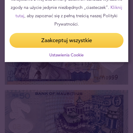
zgody na użycie jedynie niezbędnych „ciasteczek”.
Kliknij
Banknot o nominale 50 MUR to odpowiednik około
tutaj
, aby zapoznać się z pełną treścią naszej Polityki
4,36 PLN.
Prywatności.
Zaakceptuj wszystkie
Ustawienia Cookie