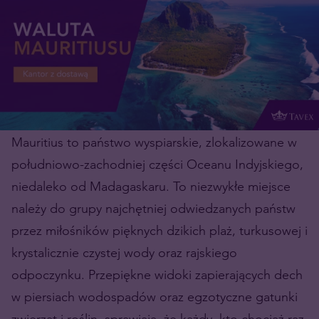
Mauritius to państwo wyspiarskie, zlokalizowane w
południowo-zachodniej części Oceanu Indyjskiego,
niedaleko od Madagaskaru. To niezwykłe miejsce
należy do grupy najchętniej odwiedzanych państw
przez miłośników pięknych dzikich plaż, turkusowej i
krystalicznie czystej wody oraz rajskiego
odpoczynku. Przepiękne widoki zapierających dech
w piersiach wodospadów oraz egzotyczne gatunki
zwierząt i roślin, sprawiają, że każdy, kto chociaż raz