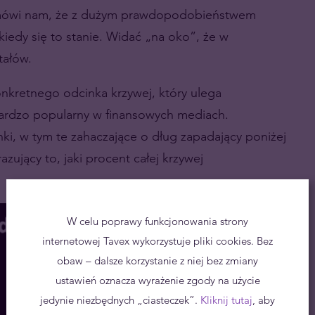
 mówi nam, że z dużym prawdopodobieństwem
 kiedy się to stanie. Widać „na oko”, że w
tałów.
nkretnego odcinka krzywej, który ulega
bardzo popularny w finansowych mediach.
ki, w tym te zahaczające o dług zapadający poniżej
ujący to, jaki procent całej krzywej
W celu poprawy funkcjonowania strony
internetowej Tavex wykorzystuje pliki cookies. Bez
obaw – dalsze korzystanie z niej bez zmiany
ustawień oznacza wyrażenie zgody na użycie
jedynie niezbędnych „ciasteczek”.
Kliknij tutaj
, aby