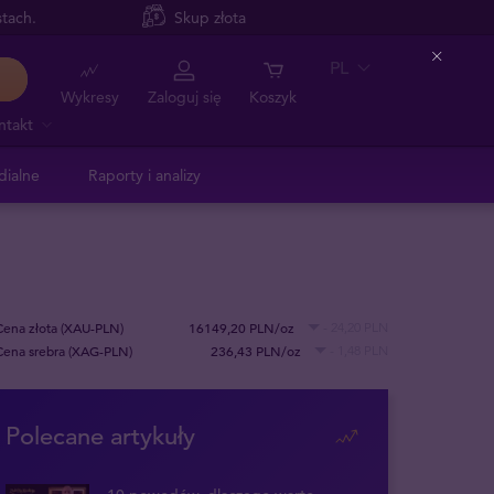
tach.
Skup złota
PL
Close
Wykresy
Zaloguj się
Koszyk
ntakt
dialne
Raporty i analizy
Cena złota (XAU-PLN)
16149,20 PLN/oz
- 24,20 PLN
Cena srebra (XAG-PLN)
236,43 PLN/oz
- 1,48 PLN
Polecane artykuły