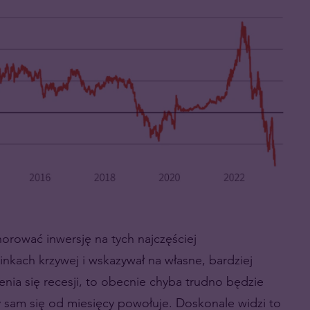
orować inwersję na tych najczęściej
kach krzywej i wskazywał na własne, bardziej
nia się recesji, to obecnie chyba trudno będzie
 sam się od miesięcy powołuje. Doskonale widzi to