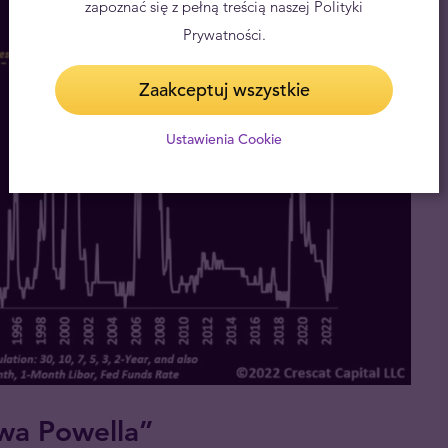
zapoznać się z pełną treścią naszej Polityki
Prywatności.
Zaakceptuj wszystkie
Ustawienia Cookie
wa Powella”