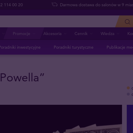
 22 114 00 20
Darmowa dostawa do salonów w 9 mias
Promocje
Akcesoria
Cennik
Wiedza
Ko
Poradniki inwestycyjne
Poradniki turystyczne
Publikacje me
 Powella”