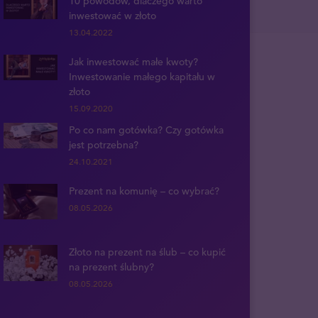
10 powodów, dlaczego warto
inwestować w złoto
13.04.2022
Jak inwestować małe kwoty?
Inwestowanie małego kapitału w
złoto
15.09.2020
Po co nam gotówka? Czy gotówka
jest potrzebna?
24.10.2021
Prezent na komunię – co wybrać?
08.05.2026
Złoto na prezent na ślub – co kupić
na prezent ślubny?
08.05.2026