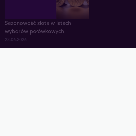
Sezonowość złota w latach
wyborów połówkowych
23.06.2026
Złoto wyśmiewane - tak tworzą
się dołki
17.06.2026