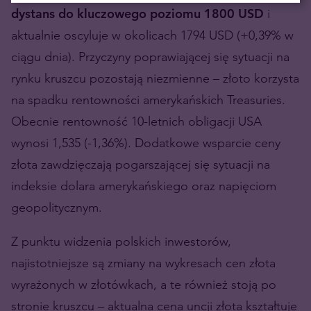
dystans do kluczowego poziomu 1800 USD
i
aktualnie oscyluje w okolicach 1794 USD (+0,39% w
ciągu dnia). Przyczyny poprawiającej się sytuacji na
rynku kruszcu pozostają niezmienne – złoto korzysta
na spadku rentowności amerykańskich Treasuries.
Obecnie rentowność 10-letnich obligacji USA
wynosi 1,535 (-1,36%). Dodatkowe wsparcie ceny
złota zawdzięczają pogarszającej się sytuacji na
indeksie dolara amerykańskiego oraz napięciom
geopolitycznym.
Z punktu widzenia polskich inwestorów,
najistotniejsze są zmiany na wykresach cen złota
wyrażonych w złotówkach, a te również stoją po
stronie kruszcu – aktualna cena uncji złota kształtuje