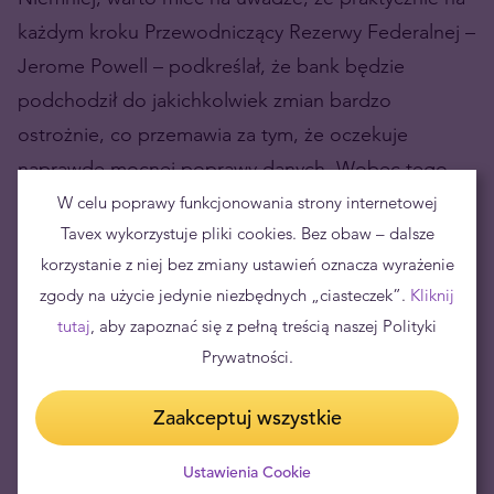
każdym kroku Przewodniczący Rezerwy Federalnej –
Jerome Powell – podkreślał, że bank będzie
podchodził do jakichkolwiek zmian bardzo
ostrożnie, co przemawia za tym, że oczekuje
naprawdę mocnej poprawy danych. Wobec tego,
zdecydowana większość inwestorów spodziewa się
W celu poprawy funkcjonowania strony internetowej
Tavex wykorzystuje pliki cookies. Bez obaw – dalsze
raczej ewentualnych wskazówek, co do zacieśniania
korzystanie z niej bez zmiany ustawień oznacza wyrażenie
warunków finansowych w nieco dalszej przyszłości.
zgody na użycie jedynie niezbędnych „ciasteczek”.
Kliknij
Złoto kończy tydzień pozytywnym
tutaj
, aby zapoznać się z pełną treścią naszej Polityki
akcentem
Prywatności.
Dobra passa dla złota trwa w najlepsze – w chwili
Zaakceptuj wszystkie
pisania tego tekstu cena uncji złota wyrażona w
Ustawienia Cookie
dolarach amerykańskich
coraz bardziej zmniejsza