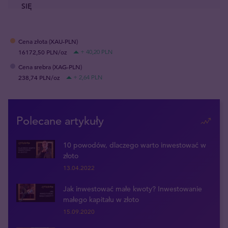
SIĘ
Cena złota (XAU-PLN)
16172,50 PLN/oz
+ 40,20 PLN
Cena srebra (XAG-PLN)
238,74 PLN/oz
+ 2,64 PLN
Polecane artykuły
10 powodów, dlaczego warto inwestować w
złoto
13.04.2022
Jak inwestować małe kwoty? Inwestowanie
małego kapitału w złoto
15.09.2020