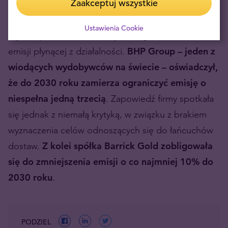
Zaakceptuj wszystkie
Nic więc dziwnego, że światowi giganci prześcigają
Ustawienia Cookie
się w zapowiedziach maksymalnego obniżenia
emisji płynącej z działalności.
BHP Group – jeden z
wiodących wydobywców na świecie – oświadczył,
że do 2030 roku zamierza ograniczyć emisję o
niespełna jedną trzecią
. Zapowiedź firmy spotkała
się jednak z niemałą krytyką, w związku z brakiem
wyznaczenia celów odnoszących się do łańcuchów
dostaw.
Z kolei spółka Barrick Gold zobligowała
się do zmniejszenia emisji o co najmniej 10% do
2030 roku
.
PODZIEL