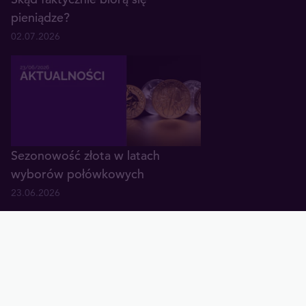
pieniądze?
02.07.2026
Sezonowość złota w latach
wyborów połówkowych
23.06.2026