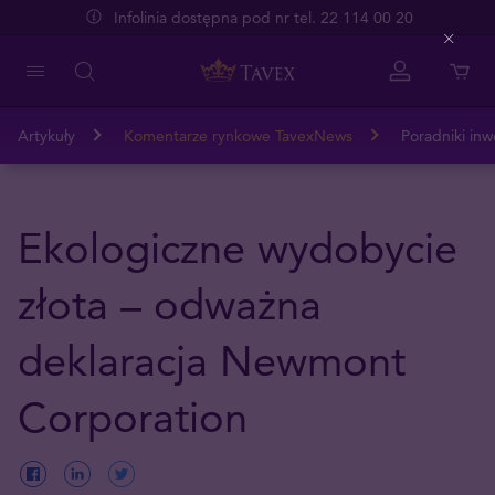
Infolinia dostępna pod nr tel. 22 114 00 20
Close
Artykuły
Komentarze rynkowe TavexNews
Poradniki inw
Ekologiczne wydobycie
złota – odważna
deklaracja Newmont
Corporation