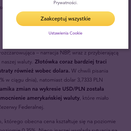
Prywatności.
ąc dostajemy prognozy, z których jedna jest
Zaakceptuj wszystkie
Ustawienia Cookie
ozczarowująca – narracja NBP, wraz z przybierającą
i naszej waluty.
Złotówka coraz bardziej traci
straty również wobec dolara.
W chwili pisania
% w ciągu dnia), natomiast dolar 3,7333 PLN
amika zmian na wykresie USD/PLN została
mocnienie amerykańskiej waluty
, które miało
ezerwy Federalnej.
o, którego obecna cena kształtuje się na poziomie
poziomie 0,35%. Nieco inaczej wygląda sytuacja na