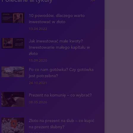
10 powodów, dlaczego warto
inwestować w złoto
13.04.2022
Jak inwestować małe kwoty?
Inwestowanie małego kapitału w
złoto
15.09.2020
Po co nam gotówka? Czy gotówka
jest potrzebna?
24.10.2021
Prezent na komunię – co wybrać?
08.05.2026
Złoto na prezent na ślub – co kupić
na prezent ślubny?