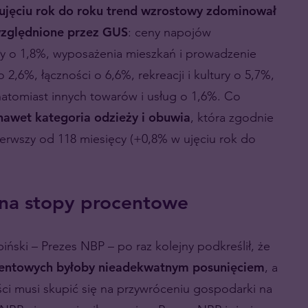
ujęciu rok do roku trend wzrostowy zdominował
względnione przez GUS
: ceny napojów
y o 1,8%, wyposażenia mieszkań i prowadzenie
6%, łączności o 6,6%, rekreacji i kultury o 5,7%,
, natomiast innych towarów i usług o 1,6%. Co
nawet kategoria odzieży i obuwia
, która zgodnie
ierwszy od 118 miesięcy (+0,8% w ujęciu rok do
 na stopy procentowe
ski – Prezes NBP – po raz kolejny podkreślił, że
ocentowych byłoby nieadekwatnym posunięciem
, a
ości musi skupić się na przywróceniu gospodarki na