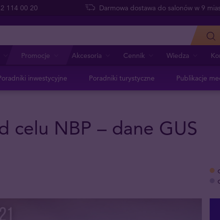
 22 114 00 20
Darmowa dostawa do salonów w 9 mias
Promocje
Akcesoria
Cennik
Wiedza
Ko
Poradniki inwestycyjne
Poradniki turystyczne
Publikacje me
 od celu NBP – dane GUS