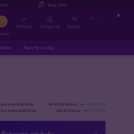
tach.
Skup złota
PL
Close
Wykresy
Zaloguj się
Koszyk
ntakt
dialne
Raporty i analizy
Cena złota (XAU-PLN)
16149,20 PLN/oz
+ 331,20 PLN
Cena srebra (XAG-PLN)
236,43 PLN/oz
+ 7,03 PLN
Polecane artykuły