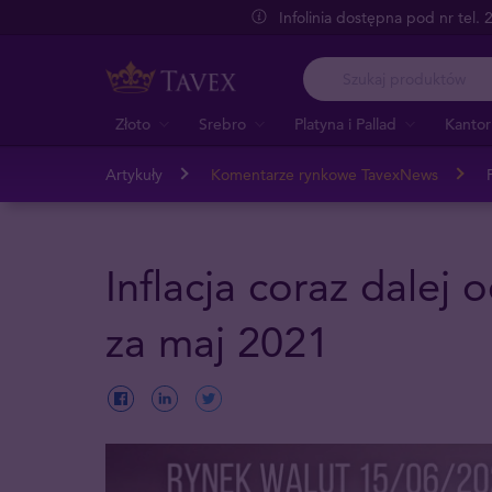
Infolinia dostępna pod nr tel.
Złoto
Srebro
Platyna i Pallad
Kantor
Artykuły
Komentarze rynkowe TavexNews
Inflacja coraz dalej
za maj 2021