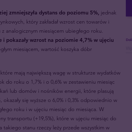
dziej zmniejszyła dystans do poziomu 5%,
jednak
rynkowych, który zakładał wzrost cen towarów i
 z analogicznym miesiącem ubiegłego roku.
e i pokazały wzrost na poziomie 4,7% w ujęciu
Doł
iegłym miesiącem, wartość koszyka dóbr
które mają największą wagę w strukturze wydatków
k do roku o 1,7% i o 0,6% w zestawieniu miesiąc
zkań lub domów i nośników energii, które plasują
, okazały się wyższe o 6,0% i 0,3% odpowiednio w
łego roku i w ujęciu miesiąc do miesiąca. W
ny transportu (+19,5%), które w ujęciu miesiąc do
 takiego stanu rzeczy leży przede wszystkim w