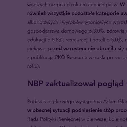
wyższych niż przed rokiem cenach paliw.
W 
również wszystkie pozostałe kategorie u
alkoholowych i wyrobów tytoniowych wzrosł
gospodarstwa domowego o 3,0%, zdrowia o 2,
edukacji o 5,8%, restauracji i hoteli o 5,0%
ciekawe,
przed wzrostem nie obroniła się 
z publikacją PKO Research wzrosła po raz p
roku).
NBP zaktualizował pogląd
Podczas piątkowego wystąpienia Adam Glapiń
w obecnej sytuacji podniesienie stóp pr
Rada Polityki Pieniężnej w pierwszej kolejn