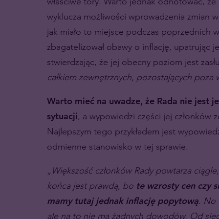
właściwe tory. Warto jednak odnotować, że 
wyklucza możliwości wprowadzenia zmian w t
jak miało to miejsce podczas poprzednich w
zbagatelizował obawy o inflację, upatrując j
stwierdzając, że jej obecny poziom jest zas
całkiem zewnętrznych, pozostających poza w
Warto mieć na uwadze, że Rada nie jest 
sytuacji
, a wypowiedzi części jej członków zd
Najlepszym tego przykładem jest wypowiedź
odmienne stanowisko w tej sprawie.
„Większość członków Rady powtarza ciągle, 
końca jest prawdą, bo
te wzrosty cen czy
mamy tutaj jednak inflację popytową
. No 
ale na to nie ma żadnych dowodów. Od siedm