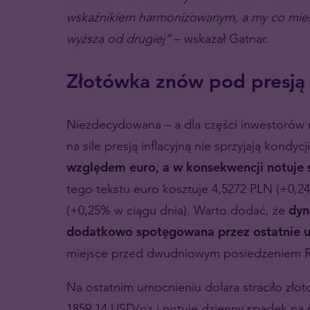
wskaźnikiem harmonizowanym, a my co miesi
wyższa od drugiej”
– wskazał Gatnar.
Złotówka znów pod presją
Niezdecydowana – a dla części inwestorów r
na sile presją inflacyjną nie sprzyjają kondycj
względem euro, a w konsekwencji notuje 
tego tekstu euro kosztuje 4,5272 PLN (+0,24
(+0,25% w ciągu dnia). Warto dodać, że
dyn
dodatkowo spotęgowana przez ostatnie u
miejsce przed dwudniowym posiedzeniem R
Na ostatnim umocnieniu dolara straciło złot
1859,14 USD/oz i notuje dzienny spadek na 