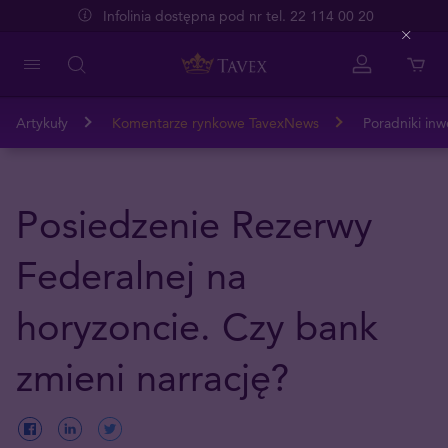
Infolinia dostępna pod nr tel. 22 114 00 20
Close
Artykuły
Komentarze rynkowe TavexNews
Poradniki inw
Posiedzenie Rezerwy
Federalnej na
horyzoncie. Czy bank
zmieni narrację?