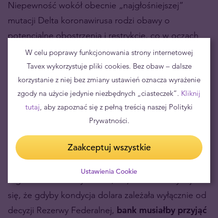
Niepewność wokół obecnie „najgłośniejszej”
mutacji Delta koronawirusa rodzi obawy o
potencjalne obostrzenia i restrykcje, co w oczach
Rezerwy Federalnej może okazać się argumentem
W celu poprawy funkcjonowania strony internetowej
za utrzymaniem gołębiego tonu i pozostania w roli
Tavex wykorzystuje pliki cookies. Bez obaw – dalsze
obserwatora dalszego rozwoju sytuacji.
korzystanie z niej bez zmiany ustawień oznacza wyrażenie
zgody na użycie jedynie niezbędnych „ciasteczek”.
Kliknij
Oczekiwania utrzymania dotychczasowych
tutaj
, aby zapoznać się z pełną treścią naszej Polityki
parametrów polityki w połączeniu z rosnącą liczbą
Prywatności.
zakażeń wykazują się negatywnym wpływem na
Zaakceptuj wszystkie
dolara amerykańskiego, chociaż indeks waluty wciąż
pozostaje na wysokim poziomie (w chwili pisania
Ustawienia Cookie
tego tekstu DXY wynosi 92,642). Mimo to wydaje
się, że gdyby kondycja dolara zależała wyłącznie od
decyzji Rezerwy Federalnej,
bank musiałby przyjąć