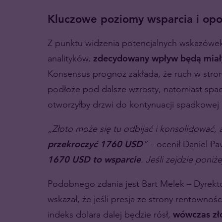
Kluczowe poziomy wsparcia i opo
Z punktu widzenia potencjalnych wskazówek 
analityków,
zdecydowany wpływ będą miały
Konsensus prognoz zakłada, że ruch w str
podłoże pod dalsze wzrosty, natomiast sp
otworzyłby drzwi do kontynuacji spadkowej 
„Złoto może się tu odbijać i konsolidować, 
przekroczyć 1760 USD
”
– ocenił Daniel Pa
1670 USD to wsparcie
. Jeśli zejdzie poni
Podobnego zdania jest Bart Melek – Dyrektor
wskazał, że jeśli presja ze strony rentownoś
indeks dolara dalej będzie rósł,
wówczas zł