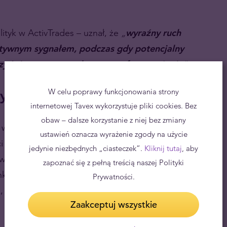
ityk w ActivTrades – uznał, że
„
wyraźny ruch
tywnym sygnałem, podczas gdy potencjalny
ć się powrotem złota w strefę zagrożenia
”.
y Federalnej
W celu poprawy funkcjonowania strony
internetowej Tavex wykorzystuje pliki cookies. Bez
obaw – dalsze korzystanie z niej bez zmiany
 w zależności od stanowiska Rezerwy Federalnej w
ustawień oznacza wyrażenie zgody na użycie
kwestii nasilających się obaw o inflację i wzrostu
jedynie niezbędnych „ciasteczek”.
Kliknij tutaj
, aby
owych. Niemniej jednak
oczekuje się, że Rezerwa
zapoznać się z pełną treścią naszej Polityki
k Centralny zobowiązał się do utrzymania stóp
Prywatności.
 jak będzie tego wymagało osiągnięcie pełni
Zaakceptuj wszystkie