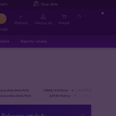
tach.
Skup złota
PL
Close
Wykresy
Zaloguj się
Koszyk
ntakt
dialne
Raporty i analizy
Cena złota (XAU-PLN)
15848,10 PLN/oz
+ 26,70 PLN
Cena srebra (XAG-PLN)
229,94 PLN/oz
- 1,16 PLN
Polecane artykuły