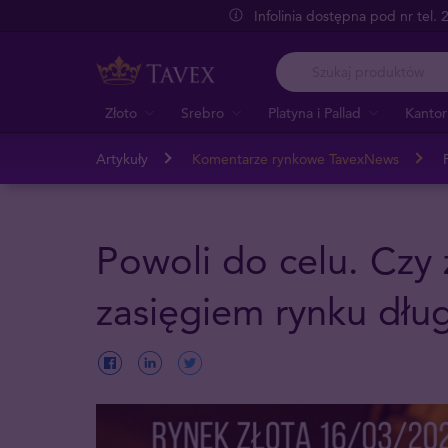
Infolinia dostępna pod nr tel.
Złoto
Srebro
Platyna i Pallad
Kantor
Artykuły
Komentarze rynkowe TavexNews
Powoli do celu. Czy 
zasięgiem rynku dł