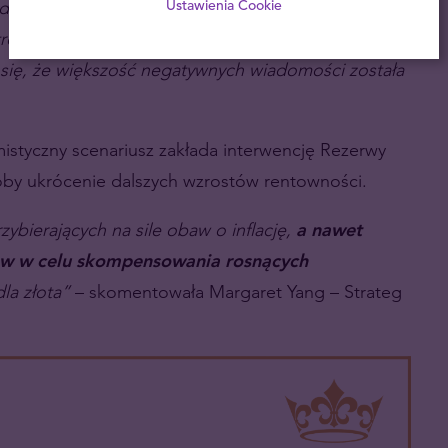
deralnej najpewniej zostanie gołębia, co
Ustawienia Cookie
o [wypowiedź z wczoraj – przyp. red.],
oferuje
e się, że większość negatywnych wiadomości została
mistyczny scenariusz zakłada interwencję Rezerwy
łoby ukrócenie dalszych wzrostów rentowności.
ybierających na sile obaw o inflację,
a nawet
ów w celu skompensowania rosnących
la złota”
– skomentowała Margaret Yang – Strateg