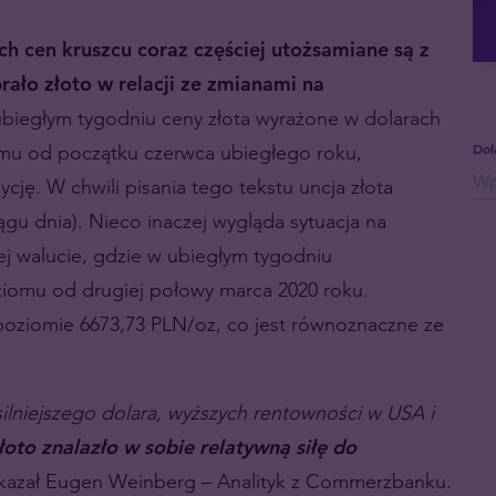
ch cen kruszcu coraz częściej utożsamiane są z
ało złoto w relacji ze zmianami na
 ubiegłym tygodniu ceny złota wyrażone w dolarach
omu od początku czerwca ubiegłego roku,
Doł
ę. W chwili pisania tego tekstu uncja złota
gu dnia). Nieco inaczej wygląda sytuacja na
j walucie, gdzie w ubiegłym tygodniu
iomu od drugiej połowy marca 2020 roku.
 poziomie 6673,73 PLN/oz, co jest równoznaczne ze
ilniejszego dolara, wyższych rentowności w USA i
złoto znalazło w sobie relatywną siłę do
kazał Eugen Weinberg – Analityk z Commerzbanku.