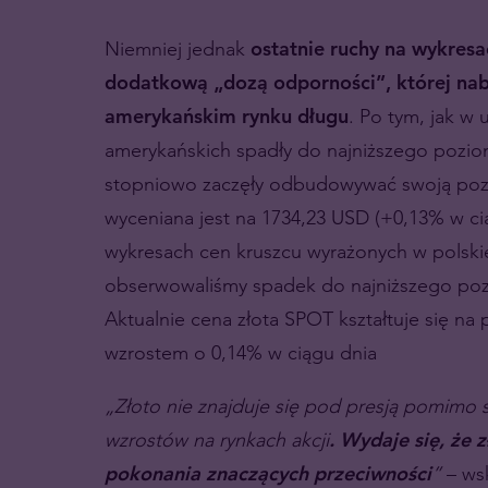
Niemniej jednak
ostatnie ruchy na wykresa
dodatkową „dozą odporności”, której nabr
amerykańskim rynku długu
. Po tym, jak w
amerykańskich spadły do najniższego pozi
stopniowo zaczęły odbudowywać swoją pozycj
wyceniana jest na 1734,23 USD (+0,13% w cią
wykresach cen kruszcu wyrażonych w polskie
obserwowaliśmy spadek do najniższego poz
Aktualnie cena złota SPOT kształtuje się na
wzrostem o 0,14% w ciągu dnia
„Złoto nie znajduje się pod presją pomimo s
wzrostów na rynkach akcji
. Wydaje się, że 
pokonania znaczących przeciwności
”
– ws