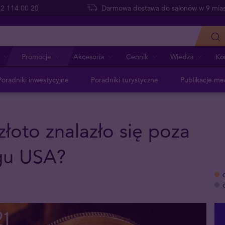
 22 114 00 20
Darmowa dostawa do salonów w 9 mias
Promocje
Akcesoria
Cennik
Wiedza
Ko
Poradniki inwestycyjne
Poradniki turystyczne
Publikacje me
złoto znalazło się poza
ugu USA?