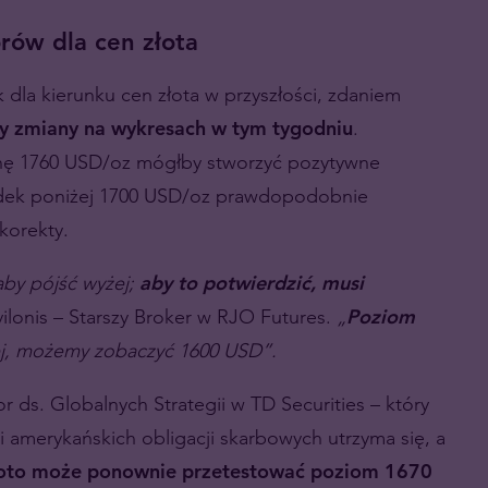
rów dla cen złota
dla kierunku cen złota w przyszłości, zdaniem
 zmiany na wykresach w tym tygodniu
.
onę 1760 USD/oz mógłby stworzyć pozytywne
adek poniżej 1700 USD/oz prawdopodobnie
korekty.
aby pójść wyżej;
aby to potwierdzić, musi
vilonis – Starszy Broker w RJO Futures.
„
Poziom
żej, możemy zobaczyć 1600 USD”.
 ds. Globalnych Strategii w TD Securities – który
ci amerykańskich obligacji skarbowych utrzyma się, a
oto może ponownie przetestować poziom 1670