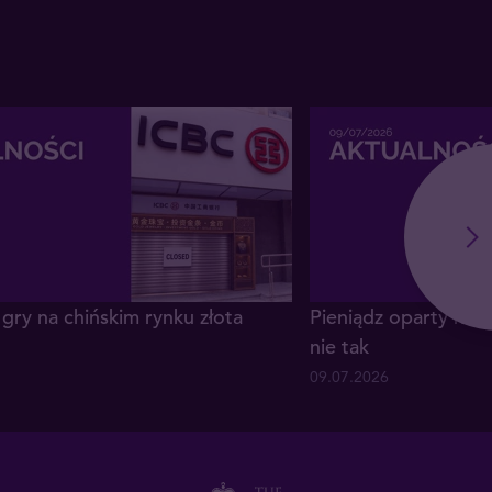
gry na chińskim rynku złota
Pieniądz oparty na z
nie tak
09.07.2026