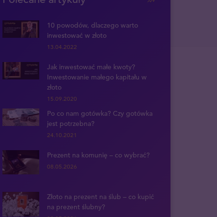
10 powodów, dlaczego warto
inwestować w złoto
13.04.2022
Jak inwestować małe kwoty?
Inwestowanie małego kapitału w
złoto
15.09.2020
Po co nam gotówka? Czy gotówka
jest potrzebna?
24.10.2021
Prezent na komunię – co wybrać?
08.05.2026
Złoto na prezent na ślub – co kupić
na prezent ślubny?