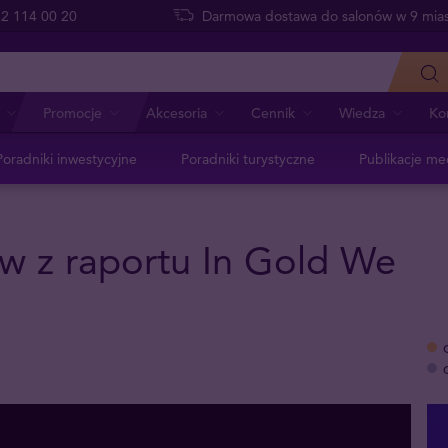
 22 114 00 20
Darmowa dostawa do salonów w 9 mias
Promocje
Akcesoria
Cennik
Wiedza
Ko
Poradniki inwestycyjne
Poradniki turystyczne
Publikacje me
ów z raportu In Gold We