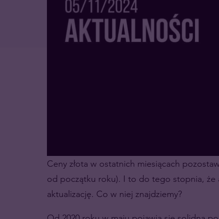
Ceny złota w ostatnich miesiącach pozostaw
od początku roku). I to do tego stopnia, że
aktualizację. Co w niej znajdziemy?
Od 2020 roku w maju pojawia się solidna por