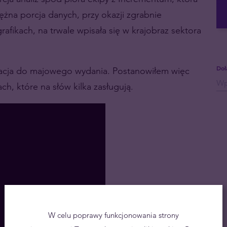
żna porcja danych, przy okazji zgrabnie
afikach, na trwale wpisała się w krajobraz sektora
Doł
izacja do majowego wydania. Postanowiłem więc
h, które na słów kilka zasługują.
W celu poprawy funkcjonowania strony