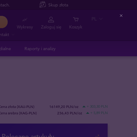
tach.
Skup złota
PL
Close
Wykresy
Zaloguj się
Koszyk
ntakt
dialne
Raporty i analizy
Cena złota (XAU-PLN)
16149,20 PLN/oz
+ 303,30 PLN
Cena srebra (XAG-PLN)
236,43 PLN/oz
+ 5,89 PLN
Polecane artykuły