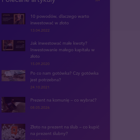
10 powodów, dlaczego warto
inwestować w złoto
13.04.2022
Jak inwestować małe kwoty?
Inwestowanie małego kapitału w
złoto
15.09.2020
Po co nam gotówka? Czy gotówka
jest potrzebna?
24.10.2021
Prezent na komunię – co wybrać?
08.05.2026
Złoto na prezent na ślub – co kupić
na prezent ślubny?