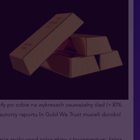
iły po sobie na wykresach zauważalny ślad (+30%
 autorzy raportu In Gold We Trust musieli dorobić
cja analiz spod pióra ekipy z Incrementum, która