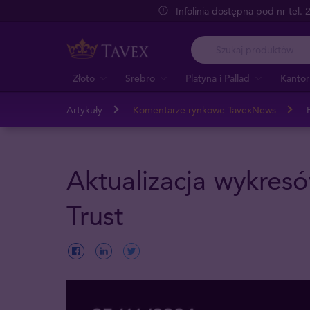
Infolinia dostępna pod nr tel.
Złoto
Srebro
Platyna i Pallad
Kantor
Artykuły
Komentarze rynkowe TavexNews
Aktualizacja wykres
Trust