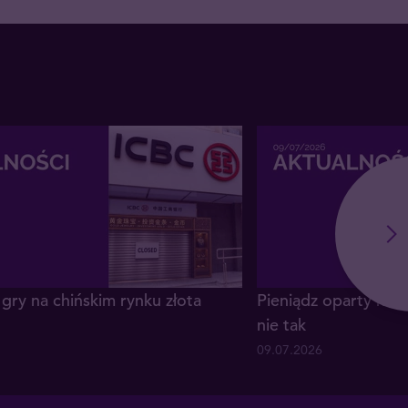
gry na chińskim rynku złota
Pieniądz oparty na z
nie tak
09.07.2026