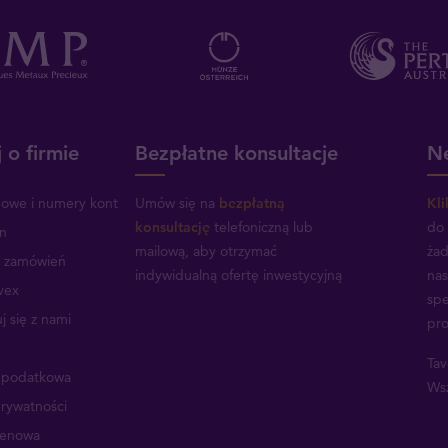
 o firmie
Bezpłatne konsultacje
Ne
mowe i numery kont
Umów się na
bezpłatną
Kli
konsultację
telefoniczną lub
do 
n
mailową, aby otrzymać
żad
a zamówień
indywidualną ofertę inwestycyjną
nas
vex
spe
j się z nami
pro
Tav
a podatkowa
Wsz
prywatności
cenowa