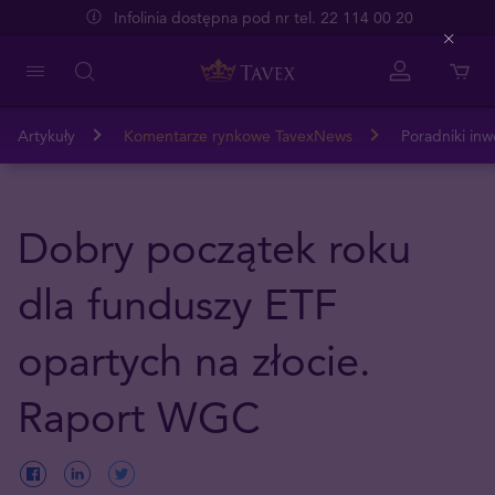
Infolinia dostępna pod nr tel. 22 114 00 20
Close
Artykuły
Komentarze rynkowe TavexNews
Poradniki inw
Dobry początek roku
dla funduszy ETF
opartych na złocie.
Raport WGC