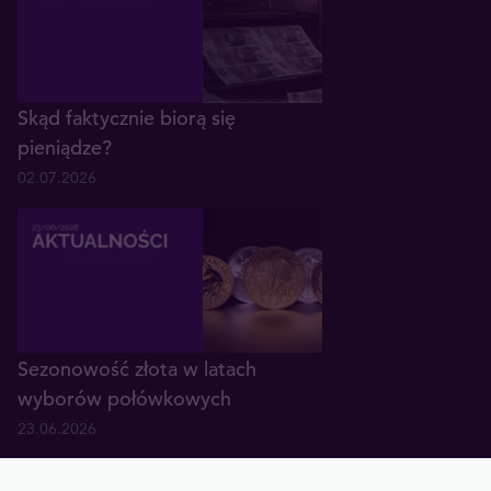
Skąd faktycznie biorą się
pieniądze?
02.07.2026
Sezonowość złota w latach
wyborów połówkowych
23.06.2026