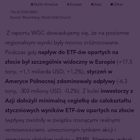
Z raportu WGC dowiadujemy się, że na poziomie
regionalnym wyniki były mocno zróżnicowane.
Podczas gdy
napływ do ETF-ów opartych na
złocie był szczególnie widoczny w Europie
(+17,5
tony, +1,1 miliarda USD, +1,2%),
styczeń w
Ameryce Północnej zdominowały odpływy
(-6,3
tony, -303 miliony USD, -0,2%). Z kolei
inwestorzy z
Azji dołożyli minimalną cegiełkę do całokształtu
styczniowych wyników ETF-ów opartych na złocie
(wpływy zwolniły w związku rosnącymi realnymi
rentownościami, umocnionym rynkiem akcji i
aprecjacją chińskiej waluty – RMB). Niemniej jednak