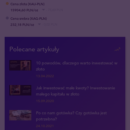
Cena złota (XAU-PLN)
15904,60 PLN/oz
- 75,60 PLN
Cena srebra (XAG-PLN)
232,18 PLN/oz
- 0,02 PLN
Polecane artykuły
10 powodów, dlaczego warto inwestować w
złoto
13.04.2022
Jak inwestować małe kwoty? Inwestowanie
małego kapitału w złoto
15.09.2020
Po co nam gotówka? Czy gotówka jest
potrzebna?
24.10.2021