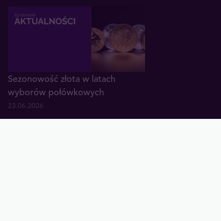
Sezonowość złota w latach
wyborów połówkowych
23.06.2026
Złoto wyśmiewane - tak tworzą
się dołki
17.06.2026