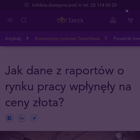
Infolinia dostępna pod nr tel. 22 114 00 20
Close
Artykuły
Komentarze rynkowe TavexNews
Poradniki inw
Jak dane z raportów o
rynku pracy wpłynęły na
ceny złota?