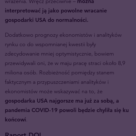
wrażenia. Wręcz przeciwnie –
można
interpretować ją jako powolne wracanie
gospodarki USA do normalności.
Dodatkowo prognozy ekonomistów i analityków
rynku co do wspomnianej kwestii były
zdecydowanie mniej optymistycznie, bowiem
przewidywali oni, że w maju pracę straci około 8,9
miliona osób. Rozbieżność pomiędzy stanem
faktycznym a przypuszczeniami analityków i
ekonomistów może wskazywać na to, że
gospodarka USA najgorsze ma już za sobą, a
pandemia COVID-19 powoli będzie chyliła się ku
końcowi
.
Raport DOL