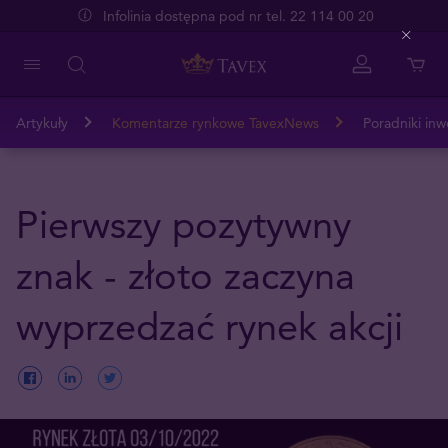
Infolinia dostępna pod nr tel. 22 114 00 20
Close
Artykuły
Komentarze rynkowe TavexNews
Poradniki inw
Pierwszy pozytywny
znak - złoto zaczyna
wyprzedzać rynek akcji