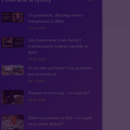
10 powodów, dlaczego warto
inwestować w złoto
13.04.2022
Jak inwestować małe kwoty?
Inwestowanie małego kapitału w
złoto
15.09.2020
Po co nam gotówka? Czy gotówka
jest potrzebna?
24.10.2021
Prezent na komunię – co wybrać?
08.05.2026
Złoto na prezent na ślub – co kupić
na prezent ślubny?