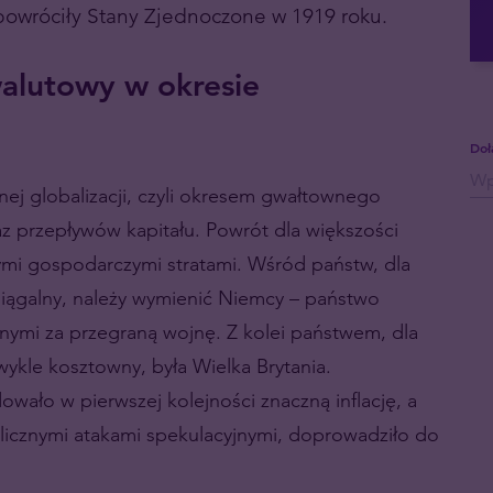
 powróciły Stany Zjednoczone w 1919 roku.
alutowy w okresie
Doł
ej globalizacji, czyli okresem gwałtownego
 przepływów kapitału. Powrót dla większości
ymi gospodarczymi stratami. Wśród państw, dla
siągalny, należy wymienić Niemcy – państwo
nymi za przegraną wojnę. Z kolei państwem, dla
ykle kosztowny, była Wielka Brytania.
wało w pierwszej kolejności znaczną inflację, a
 licznymi atakami spekulacyjnymi, doprowadziło do