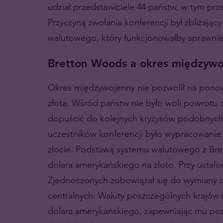
udział przedstawiciele 44 państw, w tym prz
Przyczyną zwołania konferencji był zbliżają
walutowego, który funkcjonowałby sprawnie
Bretton Woods a okres międzywo
Okres międzywojenny nie pozwolił na pono
złota. Wśród państw nie było woli powrotu d
dopuścić do kolejnych kryzysów podobnych
uczestników konferencji było wypracowanie 
złocie. Podstawą systemu walutowego z Br
dolara amerykańskiego na złoto. Przy ustalo
Zjednoczonych zobowiązał się do wymiany 
centralnych. Waluty poszczególnych krajów m
dolara amerykańskiego, zapewniając mu pozy