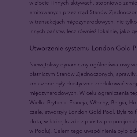
w złocie i innych aktywach, stopniowo zamien
emitowanych przez rząd Stanów Zjednoczonyc
w transakcjach międzynarodowych, nie tylko
innych państw, lecz również lokalnie, jako gw
Utworzenie systemu London Gold P
Niewątpliwy dynamiczny ogólnoświatowy wz
płatniczym Stanów Zjednoczonych, sprawiły, 
zmuszone były drastycznie zredukować swoje
międzynarodowych. W celu ograniczenia teg
Wielka Brytania, Francja, Włochy, Belgia, H
czele, stworzyły London Gold Pool. Była to
złota, w której każde z państw proporcjona
w Poolu). Celem tego uwspólnienia było od