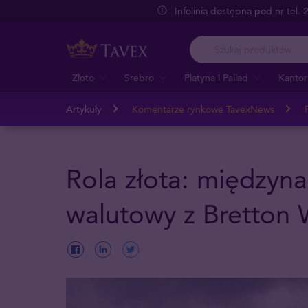
Infolinia dostępna pod nr tel.
Złoto
Srebro
Platyna i Pallad
Kantor
Artykuły
Komentarze rynkowe TavexNews
Rola złota: międzyn
walutowy z Bretton