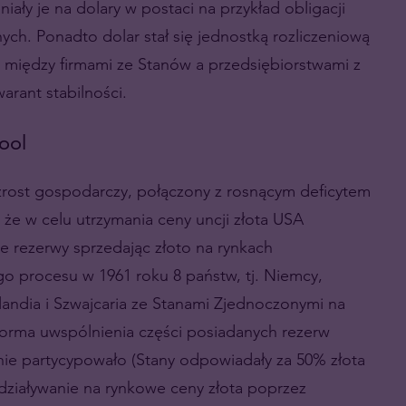
iały je na dolary w postaci na przykład obligacji
h. Ponadto dolar stał się jednostką rozliczeniową
 między firmami ze Stanów a przedsiębiorstwami z
arant stabilności.
ool
rost gospodarczy, połączony z rosnącym deficytem
że w celu utrzymania ceny uncji złota USA
 rezerwy sprzedając złoto na rynkach
o procesu w 1961 roku 8 państw, tj. Niemcy,
olandia i Szwajcaria ze Stanami Zjednoczonymi na
 forma uwspólnienia części posiadanych rezerw
lnie partycypowało (Stany odpowiadały za 50% złota
działywanie na rynkowe ceny złota poprzez