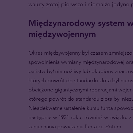
waluty złotej pierwsze i niemalże jedyne
Międzynarodowy system w
międzywojennym
Okres międzywojenny był czasem zmniejszon
spowolnienia wymiany międzynarodowej oraz
państw był niemożliwy lub okupiony znaczn
których powrót do standardu złota był nieo
obciążone gigantycznymi reparacjami wojen
którego powrót do standardu złota był niezw
Nieadekwatne ustalenie kursu funta spowodo
następnie w 1931 roku, również w związku z
zaniechania powiązania funta ze złotem.