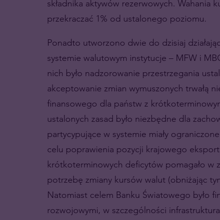
składnika aktywów rezerwowych. Wahania ku
przekraczać 1% od ustalonego poziomu.
Ponadto utworzono dwie do dzisiaj działaj
systemie walutowym instytucje – MFW i MBO
nich było nadzorowanie przestrzegania ust
akceptowanie zmian wymuszonych trwałą nie
finansowego dla państw z krótkoterminowym
ustalonych zasad było niezbędne dla zacho
partycypujące w systemie miały ograniczone
celu poprawienia pozycji krajowego eksport
krótkoterminowych deficytów pomagało w za
potrzebę zmiany kursów walut (obniżając ty
Natomiast celem Banku Światowego było fin
rozwojowymi, w szczególności infrastruktura