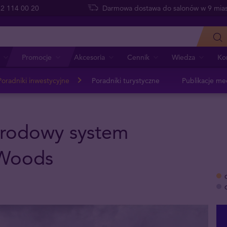
 22 114 00 20
Darmowa dostawa do salonów w 9 mias
Promocje
Akcesoria
Cennik
Wiedza
Ko
Poradniki inwestycyjne
Poradniki turystyczne
Publikacje me
arodowy system
 Woods