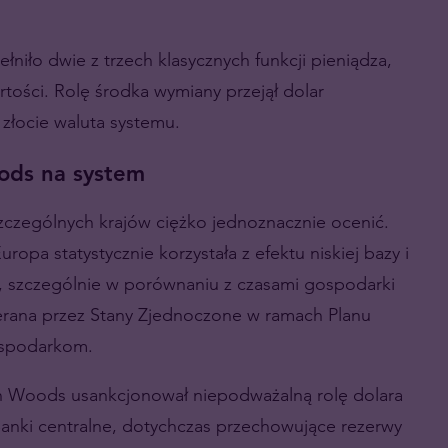
iło dwie z trzech klasycznych funkcji pieniądza,
artości. Rolę środka wymiany przejął dolar
 złocie waluta systemu.
ods na system
czególnych krajów ciężko jednoznacznie ocenić.
opa statystycznie korzystała z efektu niskiej bazy i
ty, szczególnie w porównaniu z czasami gospodarki
rana przez Stany Zjednoczone w ramach Planu
gospodarkom.
ton Woods usankcjonował niepodważalną rolę dolara
nki centralne, dotychczas przechowujące rezerwy