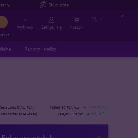
tach.
Skup złota
PL
Close
Wykresy
Zaloguj się
Koszyk
ntakt
dialne
Raporty i analizy
Cena złota (XAU-PLN)
16066,80 PLN/oz
+ 119,00 PLN
Cena srebra (XAG-PLN)
240,00 PLN/oz
+ 9,16 PLN
Polecane artykuły