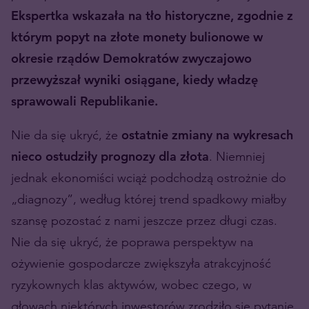
Ekspertka wskazała na tło historyczne, zgodnie z
którym popyt na złote monety bulionowe w
okresie rządów Demokratów zwyczajowo
przewyższał wyniki osiągane, kiedy władzę
sprawowali Republikanie.
Nie da się ukryć, że
ostatnie zmiany na wykresach
nieco ostudziły prognozy dla złota
. Niemniej
jednak ekonomiści wciąż podchodzą ostrożnie do
„diagnozy”, według której trend spadkowy miałby
szansę pozostać z nami jeszcze przez długi czas.
Nie da się ukryć, że poprawa perspektyw na
ożywienie gospodarcze zwiększyła atrakcyjność
ryzykownych klas aktywów, wobec czego, w
głowach niektórych inwestorów zrodziło się pytanie,