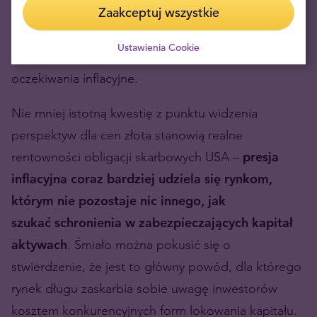
amerykańskim długoterminowa perspektywa
Zaakceptuj wszystkie
deprecjacji waluty, zapowiedź kolejnych bodźców,
Ustawienia Cookie
gołębi charakter polityki monetarnej oraz rosnące
oczekiwania inflacyjne.
Nie mniej istotną kwestię z punktu widzenia
perspektyw dla cen złota stanowią realne
rentowności obligacji skarbowych USA –
presja
inflacyjna coraz bardziej udziela się rynkom,
którym nie pozostaje nic innego, jak
szukać schronienia w zabezpieczających kapitał
aktywach
. Śmiało można pokusić się o
stwierdzenie, że jest to główny powód, dla którego
rynek długu zaskarbia sobie uwagę inwestorów
kosztem konkurencyjnych form lokowania kapitału.