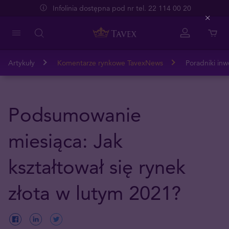
Infolinia dostępna pod nr tel. 22 114 00 20
Close
Artykuły
Komentarze rynkowe TavexNews
Poradniki inw
Podsumowanie
miesiąca: Jak
kształtował się rynek
złota w lutym 2021?