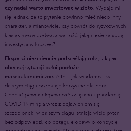
czy nadal warto inwestować w złoto
. Wydaje mi
się jednak, że to pytanie powinno mieć nieco inny
charakter, a mianowicie, czy powrót do ryzykownych
klas aktywów podważa wartość, jaką niesie za sobą
inwestycja w kruszec?
Eksperci niezmiennie podkreślają rolę, jaką w
obecnej sytuacji pełni podłoże
makroekonomiczne.
A to – jak wiadomo – w
dalszym ciągu pozostaje korzystne dla złota.
Chociaż pewna niepewność związana z pandemią
COVID-19 minęła wraz z pojawieniem się
szczepionek, w dalszym ciągu istnieje wiele pytań
bez odpowiedzi, co potęguje obawy o kondycję
gospodarek po kryzysie. Na rynkach widoczny jest