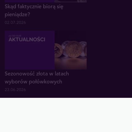
Skąd faktycznie biorą się
pieniądze?
02.07.2026
Sezonowość złota w latach
wyborów połówkowych
23.06.2026