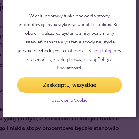
je?
W celu poprawy funkcjonowania strony
internetowej Tavex wykorzystuje pliki cookies. Bez
szących się do sprzedaży detalicznej w USA w
obaw – dalsze korzystanie z niej bez zmiany
ciągu wymaga wsparcia, o czym świadczy
ustawień oznacza wyrażenie zgody na użycie
Departament Pracy USA poinformował, że
jedynie niezbędnych „ciasteczek”.
Kliknij tutaj
, aby
 o kolejne 13 tysięcy do 861 tysięcy
, co
zapoznać się z pełną treścią naszej Polityki
aby na pewno amerykańska gospodarka będzie w
Prywatności.
.
Zaakceptuj wszystkie
 z tym żadnych korzyści, nieciekawa sytuacja na
rząd i Rezerwę Federalną w przekonaniu, że
Ustawienia Cookie
 jest niezbędne, żeby gospodarka mogła wrócić na
yjnej polityki, z naciskiem na kolejne bodźce
go i niskie stopy procentowe będzie stanowiło