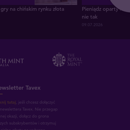
gry na chińskim rynku złota
Pieniądz oparty na z
nie tak
09.07.2026
wsletter Tavex
knij tutaj
, jeśli chcesz dołączyć
newslettera Tavex.
Nie przegap
nej okazji, dołącz do grona
zych subskrybentów i otrzymuj
cjalne oferty na wybrane