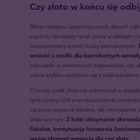
Czy złoto w końcu się odbi
Mimo napływu optymistycznych danych odno
styczniu, tamtejszy rynek pracy w dalszym 
nieoczekiwany wzrost liczby bezrobotnych.
wnioski o zasiłki dla bezrobotnych wzrosły
wzbudziło w inwestorach niepewność, czy 
stanie szybko wydostać się z sideł pandemii
Chociaż rynek złota nie odnotował w związku
rynku pracy USA prawdopodobnie utwierdzi 
zarówno wsparcie fiskalne, jak i monetarne
właściwe tory.
Z kolei utrzymanie akomodac
fiskalne, kontynuację luzowania ilościowe
ważny element wsparcia dla cen złota.