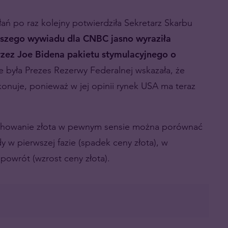
ań po raz kolejny potwierdziła Sekretarz Skarbu
szego wywiadu dla CNBC jasno wyraziła
ez Joe Bidena pakietu stymulacyjnego o
e była Prezes Rezerwy Federalnej wskazała, że
ekonuje, ponieważ w jej opinii rynek USA ma teraz
achowanie złota w pewnym sensie można porównać
y w pierwszej fazie (spadek ceny złota), w
powrót (wzrost ceny złota).