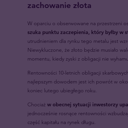
zachowanie złota
W oparciu o obserwowane na przestrzeni os
szuka punktu zaczepienia, który byłby w 
utrudnieniem dla rynku tego metalu jest wzr
Niewykluczone, że złoto będzie musiało wa
momentu, kiedy zyski z obligacji nie wyhamu
Rentowności 10-letnich obligacji skarbowych
najlepszym dowodem jest ich powrót w oko
koniec lutego ubiegłego roku.
Chociaż
w obecnej sytuacji inwestorzy up
jednocześnie rosnące rentowności wzbudzają
część kapitału na rynek długu.