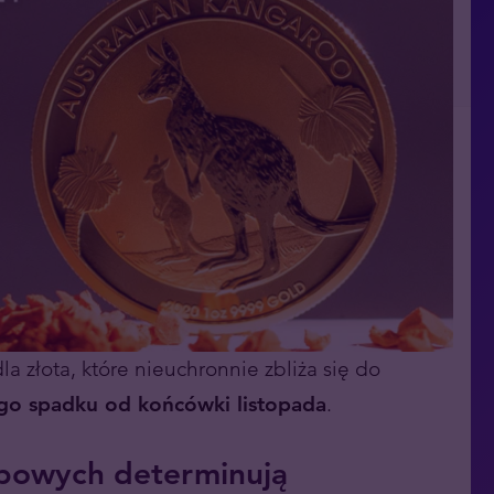
 złota, które nieuchronnie zbliża się do
go spadku od końcówki listopada
.
rbowych determinują