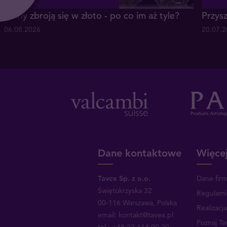
Chiny zbroją się w złoto - po co im aż tyle?
Przysz
06.08.2026
20.07.
Dane kontaktowe
Więcej
Tavex Sp. z o.o.
Dane fir
Świętokrzyska 32
Regulami
00-116 Warszawa, Polska
Realizacj
email: kontakt@tavex.pl
Poznaj Ta
tel.: +48 22 114 00 20