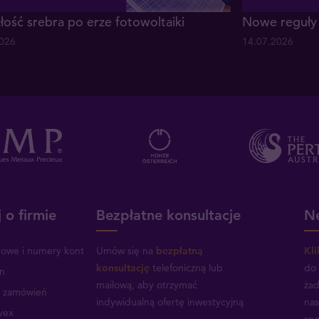
łość srebra po erze fotowoltaiki
Nowe reguły 
2026
14.07.2026
 o firmie
Bezpłatne konsultacje
Ne
mowe i numery kont
Umów się na
bezpłatną
Kli
konsultację
telefoniczną lub
do 
n
mailową, aby otrzymać
żad
a zamówień
indywidualną ofertę inwestycyjną
nas
vex
spe