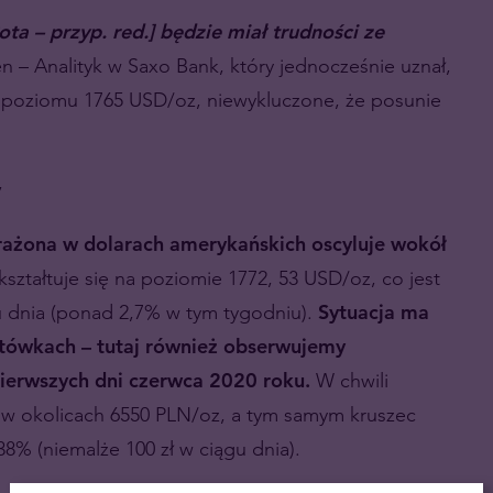
ta – przyp. red.] będzie miał trudności ze
 – Analityk w Saxo Bank, który jednocześnie uznał,
ej poziomu 1765 USD/oz, niewykluczone, że posunie
y
rażona w dolarach amerykańskich oscyluje wokół
kształtuje się na poziomie 1772, 53 USD/oz, co jest
 dnia (ponad 2,7% w tym tygodniu).
Sytuacja ma
otówkach – tutaj również obserwujemy
ierwszych dni czerwca 2020 roku.
W chwili
e w okolicach 6550 PLN/oz, a tym samym kruszec
% (niemalże 100 zł w ciągu dnia).