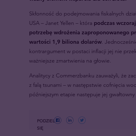
Skłonność do podejmowania fiskalnych dział
USA – Janet Yellen – która
podczas wczoraj
potrzebę wdrożenia zaproponowanego prz
wartości 1,9 biliona dolarów
. Jednocześni
kontrargument w postaci inflacji jej nie prz
ważniejsze zmartwienia na głowie.
Analitycy z Commerzbanku zauważyli, że z
z falą tsunami – w następstwie cofnięcia wod
późniejszym etapie następuje jej gwałtowny 
PODZIEL
SIĘ