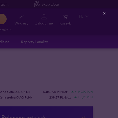
tach.
Skup złota
PL
Close
Wykresy
Zaloguj się
Koszyk
ntakt
dialne
Raporty i analizy
Cena złota (XAU-PLN)
16040,90 PLN/oz
+ 142,90 PLN
Cena srebra (XAG-PLN)
239,37 PLN/oz
+ 8,95 PLN
Polecane artykuły