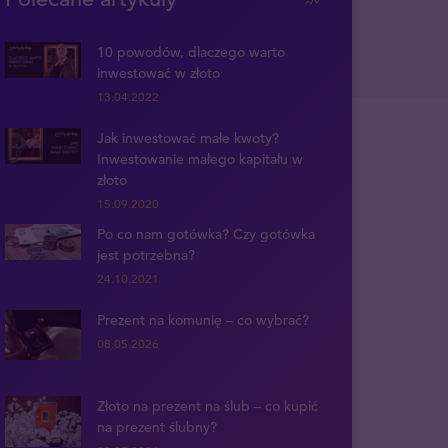
10 powodów, dlaczego warto
inwestować w złoto
13.04.2022
Jak inwestować małe kwoty?
Inwestowanie małego kapitału w
złoto
15.09.2020
Po co nam gotówka? Czy gotówka
jest potrzebna?
24.10.2021
Prezent na komunię – co wybrać?
08.05.2026
Złoto na prezent na ślub – co kupić
na prezent ślubny?