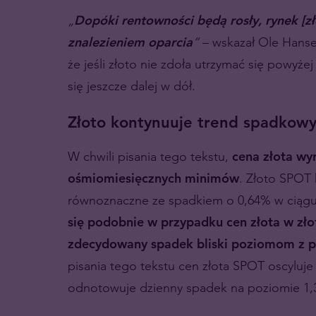
„
Dopóki rentowności będą rosły, rynek [zło
znalezieniem oparcia
”
– wskazał Ole Hansen
że jeśli złoto nie zdoła utrzymać się powyż
się jeszcze dalej w dół.
Złoto kontynuuje trend spadkow
W chwili pisania tego tekstu,
cena złota wy
ośmiomiesięcznych minimów
. Złoto SPOT 
równoznaczne ze spadkiem o 0,64% w ciągu
się podobnie w przypadku cen złota w zł
zdecydowany spadek bliski poziomom z p
pisania tego tekstu cen złota SPOT oscyluj
odnotowuje dzienny spadek na poziomie 1,38