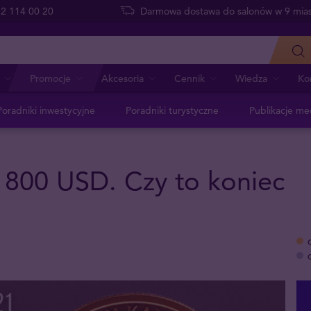
 22 114 00 20
Darmowa dostawa do salonów w 9 mias
Promocje
Akcesoria
Cennik
Wiedza
Ko
Poradniki inwestycyjne
Poradniki turystyczne
Publikacje me
 1800 USD. Czy to koniec