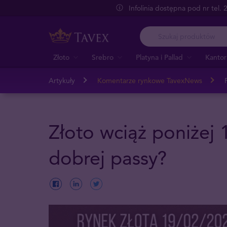
Infolinia dostępna pod nr tel.
Złoto
Srebro
Platyna i Pallad
Kantor
Artykuły
Komentarze rynkowe TavexNews
Złoto wciąż poniżej
dobrej passy?