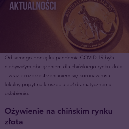
Od samego początku pandemia COVID-19 była
niebywałym obciążeniem dla chińskiego rynku złota
– wraz z rozprzestrzenianiem się koronawirusa
lokalny popyt na kruszec uległ dramatycznemu
osłabieniu.
Ożywienie na chińskim rynku
złota