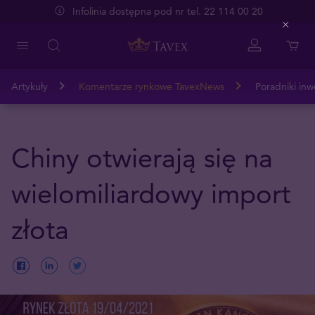
Infolinia dostępna pod nr tel. 22 114 00 20
Close
Artykuły
Komentarze rynkowe TavexNews
Poradniki inw
Chiny otwierają się na
wielomiliardowy import
złota