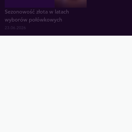
Sezonowość złota w latach
wyborów połówkowych
23.06.2026
Złoto wyśmiewane - tak tworzą
się dołki
17.06.2026