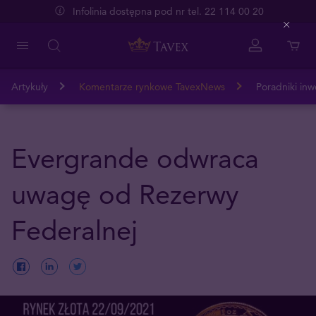
Infolinia dostępna pod nr tel. 22 114 00 20
Close
Artykuły
Komentarze rynkowe TavexNews
Poradniki inw
Evergrande odwraca
uwagę od Rezerwy
Federalnej