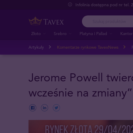
Infolinia dostępna pod nr tel.
Złoto
Srebro
Platyna i Pallad
Kantor
Artykuły
Komentarze rynkowe TavexNews
Jerome Powell twierd
wcześnie na zmiany”