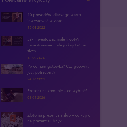
10 powodów, dlaczego warto
inwestować w złoto
13.04.2022
Jak inwestować małe kwoty?
Inwestowanie małego kapitału w
złoto
15.09.2020
Po co nam gotówka? Czy gotówka
jest potrzebna?
24.10.2021
Prezent na komunię – co wybrać?
08.05.2026
Złoto na prezent na ślub – co kupić
na prezent ślubny?