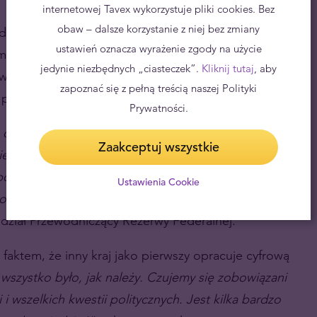
internetowej Tavex wykorzystuje pliki cookies. Bez
obaw – dalsze korzystanie z niej bez zmiany
zedmiotem zainteresowania uczestników rynku.
ustawień oznacza wyrażenie zgody na użycie
mentarza Powella w zakresie roli dolara
jedynie niezbędnych „ciasteczek”.
Kliknij tutaj
, aby
wowej. Szczególnie głośny w ostatnim czasie temat
zapoznać się z pełną treścią naszej Polityki
 pierwsze strony gazet”.
Prywatności.
oznacza, że ​​jest używany w transakcjach na całym
Zaakceptuj wszystkie
zieje się tak w oparciu o nasze regulacje prawne,
podarkę. Wszystko to czyni Stany Zjednoczone
Ustawienia Cookie
twarte rachunki kapitałowe, które są niezbędne,
dział Przewodniczący Rezerwy Federalnej.
 faktem, że inny kraj jako pierwszy opracuje cyfrową
szystko było, jak należy. Czujemy się zobowiązani
 wszelkich kwestii politycznych. Jest kilka bardzo