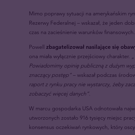
Mimo poprawy sytuacji na amerykańskim ryn
Rezerwy Federalnej – wskazał, że jeden dobr
czas na zacieśnienie warunków finansowych.
Powell
zbagatelizował nasilające się obawy
ona miała wyłącznie przejściowy charakter.
„
Powiadomimy opinię publiczną z dużym wyp
znaczący postęp”
– wskazał podczas środo
raport z rynku pracy nie wystarczy, żeby z
zobaczyć więcej danych”.
W marcu gospodarka USA odnotowała najwięk
utworzonych zostało 916 tysięcy miejsc prac
konsensus oczekiwań rynkowych, który oscyl