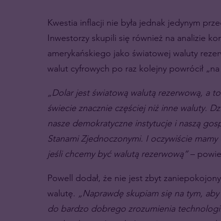
Kwestia inflacji nie była jednak jedynym pr
Inwestorzy skupili się również na analizie ko
amerykańskiego jako światowej waluty rezer
walut cyfrowych po raz kolejny powrócił „na
„Dolar jest światową walutą rezerwową, a to 
świecie znacznie częściej niż inne waluty. D
nasze demokratyczne instytucje i naszą gos
Stanami Zjednoczonymi. I oczywiście mamy o
jeśli chcemy być walutą rezerwową”
– powie
Powell dodał, że nie jest zbyt zaniepokojony
walutę.
„Naprawdę skupiam się na tym, aby w
do bardzo dobrego zrozumienia technologii i