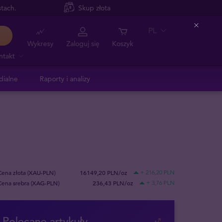
tach.
Skup złota
PL
Close
Wykresy
Zaloguj się
Koszyk
ntakt
dialne
Raporty i analizy
Cena złota (XAU-PLN)
16149,20 PLN/oz
+ 216,20 PLN
Cena srebra (XAG-PLN)
236,43 PLN/oz
+ 3,76 PLN
Polecane artykuły