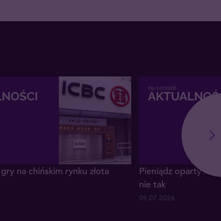
gry na chińskim rynku złota
Pieniądz oparty na z
nie tak
09.07.2026