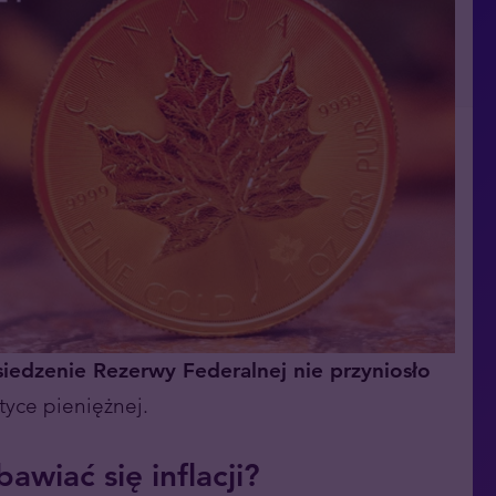
iedzenie Rezerwy Federalnej nie przyniosło
tyce pieniężnej.
wiać się inflacji?