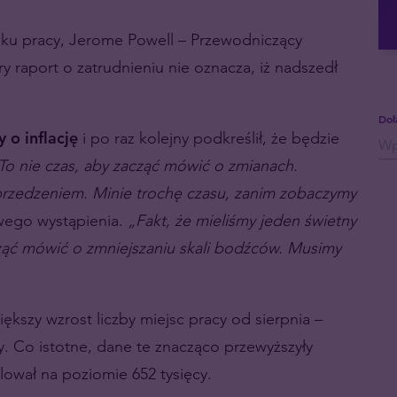
ku pracy, Jerome Powell – Przewodniczący
y raport o zatrudnieniu nie oznacza, iż nadszedł
Doł
 o inflację
i po raz kolejny podkreślił, że będzie
To nie czas, aby zacząć mówić o zmianach.
rzedzeniem. Minie trochę czasu, zanim zobaczymy
wego wystąpienia.
„Fakt, że mieliśmy jeden świetny
acząć mówić o zmniejszaniu skali bodźców. Musimy
szy wzrost liczby miejsc pracy od sierpnia –
y. Co istotne, dane te znacząco przewyższyły
ował na poziomie 652 tysięcy.