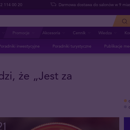
 22 114 00 20
Darmowa dostawa do salonów w 9 mias
Promocje
Akcesoria
Cennik
Wiedza
Ko
Poradniki inwestycyjne
Poradniki turystyczne
Publikacje me
zi, że „Jest za