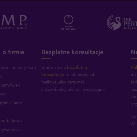
 o firmie
Bezpłatne konsultacje
Ne
mowe i numery kont
Umów się na
bezpłatną
Kli
konsultację
telefoniczną lub
do 
n
mailową, aby otrzymać
żad
a zamówień
indywidualną ofertę inwestycyjną
nas
vex
spe
j się z nami
pro
Tav
a podatkowa
Wsz
prywatności