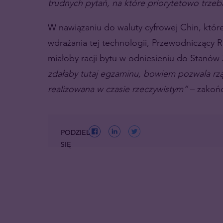
trudnych pytań, na które priorytetowo trze
W nawiązaniu do waluty cyfrowej Chin, któr
wdrażania tej technologii, Przewodniczący R
miałoby racji bytu w odniesieniu do Stanó
zdałaby tutaj egzaminu, bowiem pozwala rzą
realizowana w czasie rzeczywistym”
– zakońc
PODZIEL
SIĘ