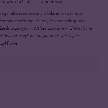
ba odpowiedzieć”
– skomentował.
e są niekwestionowanym liderem w zakresie
ezerwy Federalnej ocenił, że coś takiego nie
w Zjednoczonych.
„Waluta używana w Chinach nie
dowi zobaczyć każdą płatność, która jest
zył Powell.