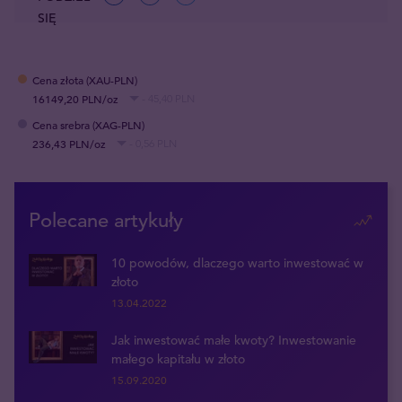
SIĘ
Cena złota (XAU-PLN)
16149,20 PLN/oz
- 45,40 PLN
Cena srebra (XAG-PLN)
236,43 PLN/oz
- 0,56 PLN
Polecane artykuły
10 powodów, dlaczego warto inwestować w
złoto
13.04.2022
Jak inwestować małe kwoty? Inwestowanie
małego kapitału w złoto
15.09.2020