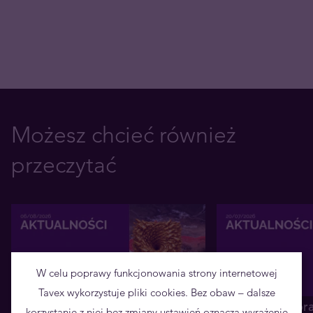
Możesz chcieć również
przeczytać
W celu poprawy funkcjonowania strony internetowej
Tavex wykorzystuje pliki cookies. Bez obaw – dalsze
Chiny zbroją się w złoto - po co
Przyszłość srebr
korzystanie z niej bez zmiany ustawień oznacza wyrażenie