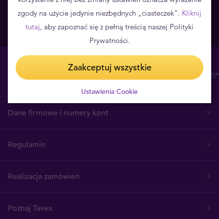
im aż tyle?
fotowoltaiki
zgody na użycie jedynie niezbędnych „ciasteczek”.
Kliknij
06.08.2026
20.07.2026
tutaj
, aby zapoznać się z pełną treścią naszej Polityki
Prywatności.
Zaakceptuj wszystkie
Ustawienia Cookie
Dane firmowe i numery kont
Regulamin
Realizacja zamówień
Poznaj Tavex