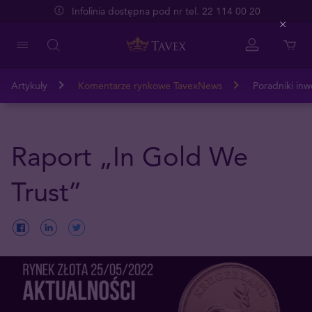
Infolinia dostępna pod nr tel. 22 114 00 20
Close
Artykuły
Komentarze rynkowe TavexNews
Poradniki inw
Raport „In Gold We
Trust”