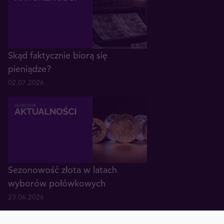
Skąd faktycznie biorą się
pieniądze?
02.07.2026
Sezonowość złota w latach
wyborów połówkowych
23.06.2026