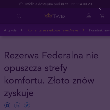
Infolinia dostępna pod nr tel. 22 114 00 20
Close
Artykuły
Komentarze rynkowe TavexNews
Poradniki inw
Rezerwa Federalna nie
opuszcza strefy
komfortu. Złoto znów
zyskuje