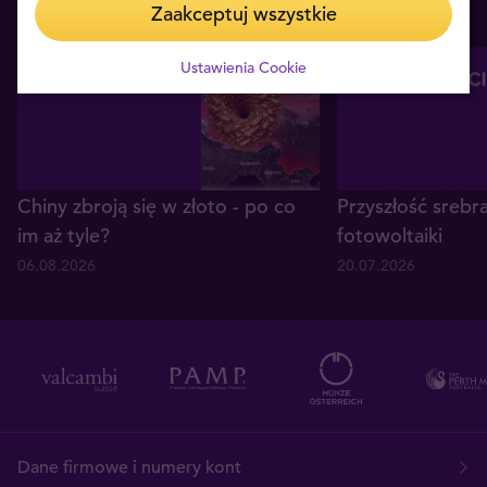
Zaakceptuj wszystkie
Ustawienia Cookie
Chiny zbroją się w złoto - po co
Przyszłość srebr
im aż tyle?
fotowoltaiki
06.08.2026
20.07.2026
Dane firmowe i numery kont