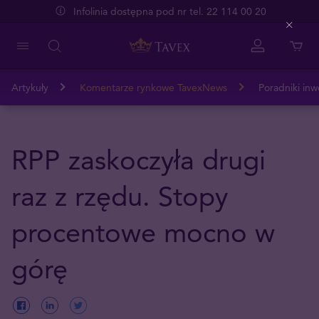
Infolinia dostępna pod nr tel. 22 114 00 20
Close
Artykuły
Komentarze rynkowe TavexNews
Poradniki inw
RPP zaskoczyła drugi
raz z rzędu. Stopy
procentowe mocno w
górę