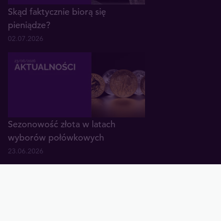
Skąd faktycznie biorą się
pieniądze?
02.07.2026
Sezonowość złota w latach
wyborów połówkowych
23.06.2026