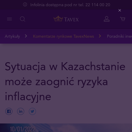
Infolinia dostępna pod nr tel. 22 114 00 20
Close
Artykuły
Komentarze rynkowe TavexNews
Poradniki inw
Sytuacja w Kazachstanie
może zaognić ryzyka
inflacyjne