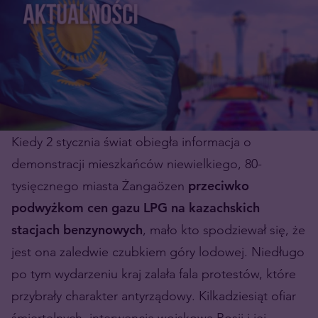
Kiedy 2 stycznia świat obiegła informacja o
demonstracji mieszkańców niewielkiego, 80-
tysięcznego miasta Żangaözen
przeciwko
podwyżkom cen gazu LPG na kazachskich
stacjach benzynowych
, mało kto spodziewał się, że
jest ona zaledwie czubkiem góry lodowej. Niedługo
po tym wydarzeniu kraj zalała fala protestów, które
przybrały charakter antyrządowy. Kilkadziesiąt ofiar
śmiertelnych, interwencja wojskowa Rosji i jej