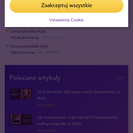
PODZIEL
Zaakceptuj wszystkie
SIĘ
Ustawienia Cookie
Cena złota (XAU-PLN)
16130,80 PLN/oz
- 1,50 PLN
Cena srebra (XAG-PLN)
238,55 PLN/oz
+ 2,45 PLN
Polecane artykuły
10 powodów, dlaczego warto inwestować w
złoto
13.04.2022
Jak inwestować małe kwoty? Inwestowanie
małego kapitału w złoto
15.09.2020