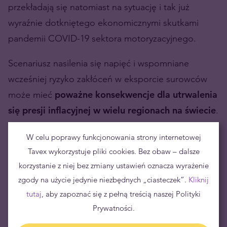
przekładają się natomiast na sytuację i tak już
wyraźnie dotkniętego ekonomicznymi skutkami
pandemii COVID-19 sektora motoryzacyjnego.
Scenariusz nasilenia się napięć i wspomniane
wcześniej ryzyko zakłóceń w eksporcie surowców
może mieć
poważne konsekwencje dla utrwalenia
się presji inflacyjnej w wielu regionach na świecie
.
Jednocześnie
nieciekawa sytuacja w Kazachstanie
W celu poprawy funkcjonowania strony internetowej
może okazać się wsparciem dla cen metali
Tavex wykorzystuje pliki cookies. Bez obaw – dalsze
inwestycyjnych
, jako że powszechnie uchodzą one
korzystanie z niej bez zmiany ustawień oznacza wyrażenie
za formę zabezpieczenia kapitału przed inflacją, jak
zgody na użycie jedynie niezbędnych „ciasteczek”.
Kliknij
również noszą znamiona „safe-haven asset”.
tutaj
, aby zapoznać się z pełną treścią naszej Polityki
Prywatności.