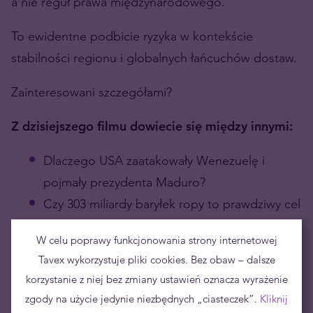
a nie reguł prawa międzynarodowego.
To ewidentne podbicie ryzyka w kontekście
stabilności regionu i globalnych łańcuchów dostaw.
Zainteresowani szczegółami?
Z dzisiejszego filmu dowiecie się między innymi:
Dlaczego USA zaatakowały Wenezuelę i
pojmały prezydenta Maduro?
Czy 303 miliardy baryłek ropy to prawdziwy cel
ataku Trumpa?
W celu poprawy funkcjonowania strony internetowej
Czy atak na Wenezuelę daje Chinom zielone
Tavex wykorzystuje pliki cookies. Bez obaw – dalsze
światło na Tajwan?
korzystanie z niej bez zmiany ustawień oznacza wyrażenie
Co stanie się ze światową gospodarką po
zgody na użycie jedynie niezbędnych „ciasteczek”.
Kliknij
utracie chipów z Tajwanu?