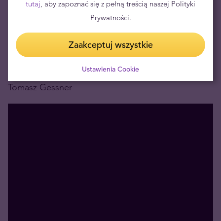
tutaj
, aby zapoznać się z pełną treścią naszej Polityki
Prywatności.
Gdzie jeszcze rozleje się geopolityczne domino po
otwarciu wenezuelskiej puszki Pandory?
Zaakceptuj wszystkie
Zapraszam
Ustawienia Cookie
Tomasz Gessner