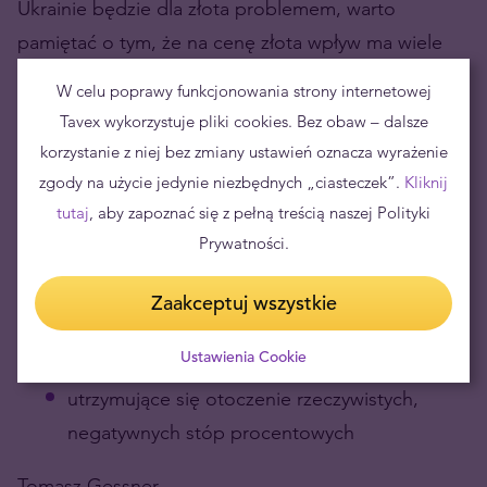
Ukrainie będzie dla złota problemem, warto
pamiętać o tym, że na cenę złota wpływ ma wiele
czynników. Poza rolą bezpiecznej przystani w
W celu poprawy funkcjonowania strony internetowej
okresach nadzwyczajnych wydarzeń, cały czas
Tavex wykorzystuje pliki cookies. Bez obaw – dalsze
pozostają z nami w skali globalnej:
korzystanie z niej bez zmiany ustawień oznacza wyrażenie
zgody na użycie jedynie niezbędnych „ciasteczek”.
Kliknij
problem gigantycznego zadłużenia
tutaj
, aby zapoznać się z pełną treścią naszej Polityki
brak możliwości zdecydowanych podwyżek
Prywatności.
stóp przez główne banki centralne
słabnące systematycznie zaufanie do walut
Zaakceptuj wszystkie
fiducjarnych wskutek rosnących coraz
Ustawienia Cookie
dynamiczniej cen
utrzymujące się otoczenie rzeczywistych,
negatywnych stóp procentowych
Tomasz Gessner