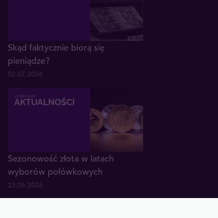
Skąd faktycznie biorą się
pieniądze?
02.07.2026
Sezonowość złota w latach
wyborów połówkowych
23.06.2026