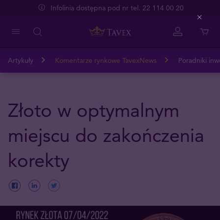
Infolinia dostępna pod nr tel. 22 114 00 20
Close
Artykuły
Komentarze rynkowe TavexNews
Poradniki inw
Złoto w optymalnym
miejscu do zakończenia
korekty