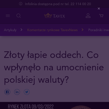
Infolinia dostępna pod nr tel. 22 114 00 20
Close
Artykuły
Komentarze rynkowe TavexNews
Poradniki inw
Złoty łapie oddech. Co
wpłynęło na umocnienie
polskiej waluty?