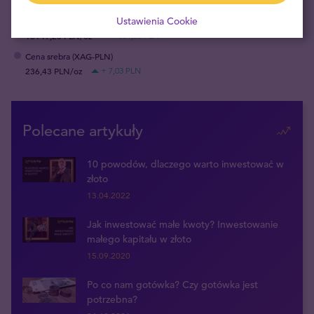
Ustawienia Cookie
Cena złota (XAU-PLN)
16149,20 PLN/oz
+ 331,20 PLN
Cena srebra (XAG-PLN)
236,43 PLN/oz
+ 7,03 PLN
Polecane artykuły
10 powodów, dlaczego warto inwestować w
złoto
13.04.2022
Jak inwestować małe kwoty? Inwestowanie
małego kapitału w złoto
15.09.2020
Po co nam gotówka? Czy gotówka jest
potrzebna?