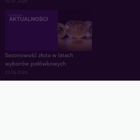
02.07.2026
Sezonowość złota w latach
wyborów połówkowych
23.06.2026
Złoto wyśmiewane - tak tworzą
się dołki