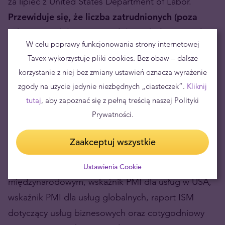
za lipiec z United States Department of Labor.
Przewiduje się, że liczba zatrudnionych (poza
sektorem rolniczym) wzrośnie o około 1,25 mln
W celu poprawy funkcjonowania strony internetowej
po wzroście o 4,8 mln w czerwcu.
Wspomniana
Tavex wykorzystuje pliki cookies. Bez obaw – dalsze
prognoza nie jest jednak w pełni miarodajna –
korzystanie z niej bez zmiany ustawień oznacza wyrażenie
istnieje prawdopodobieństwo, że przewidywane
zgody na użycie jedynie niezbędnych „ciasteczek”.
Kliknij
dane okażą się niezgodne ze stanem rzeczywistym.
tutaj
, aby zapoznać się z pełną treścią naszej Polityki
Prywatności.
Dane gospodarcze z USA, które zostaną
opublikowane w środę, obejmują cotygodniowe
Zaakceptuj wszystkie
badanie wniosków o kredyty hipoteczne MBA,
raport o zatrudnieniu ADP, raport o handlu
Ustawienia Cookie
międzynarodowym, wskaźnik PMI dla usług w USA,
wskaźnik PMI dla usług globalnych, raport ISM
dotyczący usług biznesowych oraz cotygodniowy