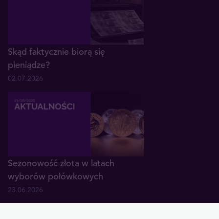
Skąd faktycznie biorą się
pieniądze?
02.07.2026
Sezonowość złota w latach
wyborów połówkowych
23.06.2026