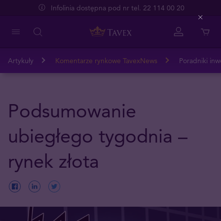
Infolinia dostępna pod nr tel. 22 114 00 20
Close
Artykuły
Komentarze rynkowe TavexNews
Poradniki inw
Podsumowanie
ubiegłego tygodnia –
rynek złota