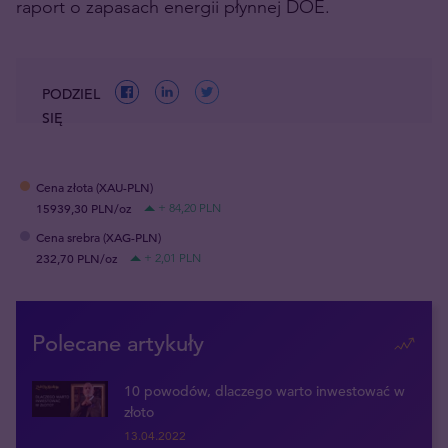
raport o zapasach energii płynnej DOE.
PODZIEL
SIĘ
Cena złota (XAU-PLN)
15939,30 PLN/oz
+ 84,20 PLN
Cena srebra (XAG-PLN)
232,70 PLN/oz
+ 2,01 PLN
Polecane artykuły
10 powodów, dlaczego warto inwestować w
złoto
13.04.2022