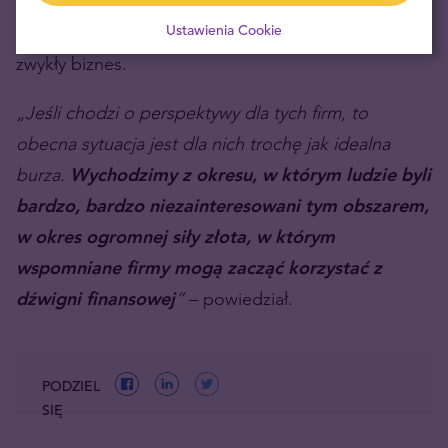
Zaznaczył, że z uwagi na niższe koszty i wyższe ceny
złota, sektor wydobywczy bardziej przypomina
Ustawienia Cookie
zwykły biznes.
„Jeśli chodzi o perspektywy dla tych firm, to
obecna sytuacja jest dla nich trochę jak idealna
burza.
Wychodzimy z okresu, w którym ludzie byli
bardzo, bardzo niezainteresowani tym obszarem,
w okres ogromnej siły złota, w którym
wspomniane firmy mogą zacząć korzystać z
dźwigni finansowej
”
– powiedział.
PODZIEL
SIĘ