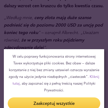
dalszy wzrost cen kruszcu do tylko kwestia czasu.
„Według mnie,
ceny złota mają duże szanse
podnieść się do poziomu 2000 USD za uncję pod
koniec tego roku
”
– oznajmił Albrecht.
„Uważam
również,
że w przyszłym roku pójdziemy
zdecydowanie dalej
”.
W celu poprawy funkcjonowania strony internetowej
Nie tylko złoto – wzrost znaczenia
Tavex wykorzystuje pliki cookies. Bez obaw – dalsze
sektora wydobywczego
korzystanie z niej bez zmiany ustawień oznacza wyrażenie
zgody na użycie jedynie niezbędnych „ciasteczek”.
Kliknij
Mimo że
złoto w dalszym ciągu pozostaje
tutaj
, aby zapoznać się z pełną treścią naszej Polityki
niezwykle atrakcyjnym aktywem
, Albrecht
Prywatności.
powiedział, że
coraz większa liczba inwestorów
kieruje swoje spojrzenie na sektor wydobywczy.
Zaakceptuj wszystkie