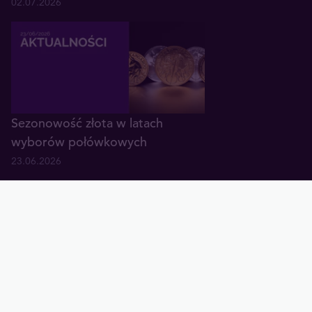
02.07.2026
Sezonowość złota w latach
wyborów połówkowych
23.06.2026
Złoto wyśmiewane - tak tworzą
się dołki