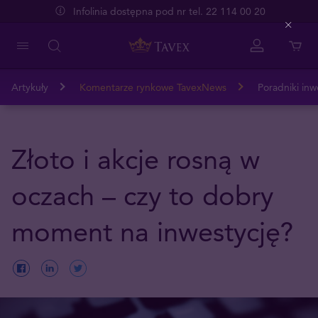
Infolinia dostępna pod nr tel. 22 114 00 20
Close
Artykuły
Komentarze rynkowe TavexNews
Poradniki inw
Złoto i akcje rosną w
oczach – czy to dobry
moment na inwestycję?