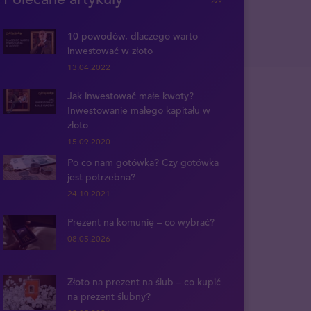
10 powodów, dlaczego warto
inwestować w złoto
13.04.2022
Jak inwestować małe kwoty?
Inwestowanie małego kapitału w
złoto
15.09.2020
Po co nam gotówka? Czy gotówka
jest potrzebna?
24.10.2021
Prezent na komunię – co wybrać?
08.05.2026
Złoto na prezent na ślub – co kupić
na prezent ślubny?