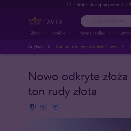
Infolinia dostępna pod nr tel.
Złoto
Srebro
Platyna i Pallad
Kantor
Artykuły
Komentarze rynkowe TavexNews
Nowo odkryte złoża 
ton rudy złota