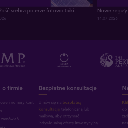
łość srebra po erze fotowoltaiki
Nowe reguły 
2026
14.07.2026
 o firmie
Bezpłatne konsultacje
Ne
mowe i numery kont
Umów się na
bezpłatną
Kli
konsultację
telefoniczną lub
do 
n
mailową, aby otrzymać
żad
a zamówień
indywidualną ofertę inwestycyjną
nas
vex