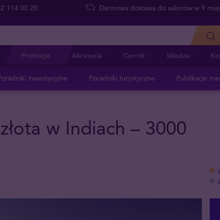
 22 114 00 20
Darmowa dostawa do salonów w 9 mias
Promocje
Akcesoria
Cennik
Wiedza
Ko
Poradniki inwestycyjne
Poradniki turystyczne
Publikacje me
złota w Indiach – 3000