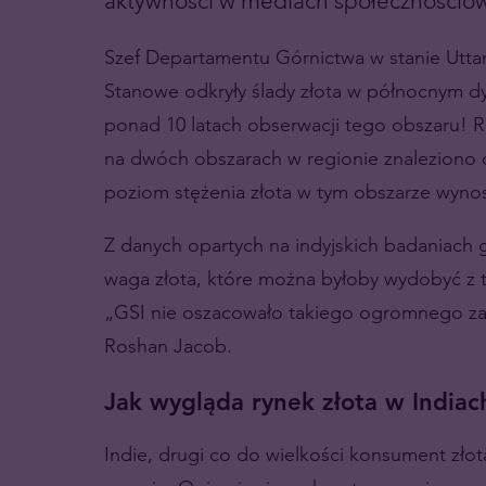
aktywności w mediach społecznościo
Szef Departamentu Górnictwa w stanie Uttar
Stanowe odkryły ślady złota w północnym dy
ponad 10 latach obserwacji tego obszaru! R
na dwóch obszarach w regionie znaleziono o
poziom stężenia złota w tym obszarze wynos
Z danych opartych na indyjskich badaniach g
waga złota, które można byłoby wydobyć z t
„GSI nie oszacowało takiego ogromnego zas
Roshan Jacob.
Jak wygląda rynek złota w Indiac
Indie, drugi co do wielkości konsument złot