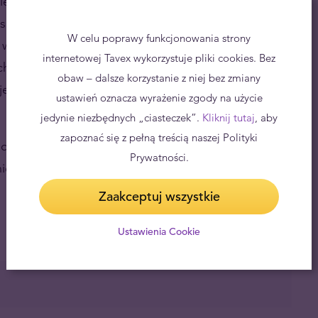
ie w celu zaspokojenia prawie całkowitego popytu
osił średnio 843 ton rocznie. Zapotrzebowanie kraju
W celu poprawy funkcjonowania strony
w biżuterii, jako ofiary dla bogów oraz jako
internetowej Tavex wykorzystuje pliki cookies. Bez
h, kosztowało Indie w ubiegłym roku ponad 31
obaw – dalsze korzystanie z niej bez zmiany
 jest drugim co do wielkości przedmiotem importu,
ustawień oznacza wyrażenie zgody na użycie
jedynie niezbędnych „ciasteczek”.
Kliknij tutaj
, aby
zapoznać się z pełną treścią naszej Polityki
chomienia kopalni złota z czasów kolonialnych w
Prywatności.
nie powiódł się z powodu prognoz niskiej produkcji
Zaakceptuj wszystkie
Ustawienia Cookie