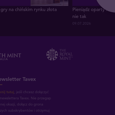
gry na chińskim rynku złota
Pieniądz oparty na z
nie tak
09.07.2026
wsletter Tavex
knij tutaj
, jeśli chcesz dołączyć
newslettera Tavex.
Nie przegap
nej okazji, dołącz do grona
zych subskrybentów i otrzymuj