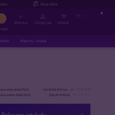
tach.
Skup złota
PL
Close
Wykresy
Zaloguj się
Koszyk
ntakt
dialne
Raporty i analizy
Cena złota (XAU-PLN)
16149,20 PLN/oz
+ 81,60 PLN
Cena srebra (XAG-PLN)
236,43 PLN/oz
- 1,82 PLN
Polecane artykuły