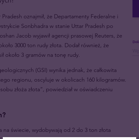
wych!
 Pradesh oznajmił, że Departamenty Federalne i
strykcie Sonbhadra w stanie Uttar Pradesh po
oshan Jacob wyjawił agencji prasowej Reuters, że
Doł
koło 3000 ton rudy złota. Dodał również, że
ił około 3 gramów na tonę rudy.
eologicznych (GSI) wynika jednak, że całkowita
ego regionu, oscyluje w okolicach 160 kilogramów.
obu złoża złota”, powiedział w oświadczeniu
h?
a na świecie, wydobywają od 2 do 3 ton złota