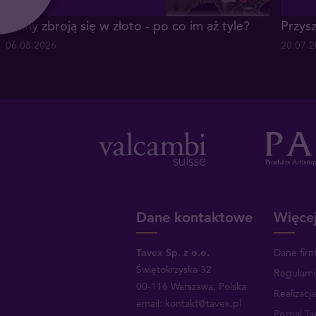
Chiny zbroją się w złoto - po co im aż tyle?
Przysz
06.08.2026
20.07.
Dane kontaktowe
Więcej
Tavex Sp. z o.o.
Dane fir
Świętokrzyska 32
Regulami
00-116 Warszawa, Polska
Realizacj
email: kontakt@tavex.pl
Poznaj Ta