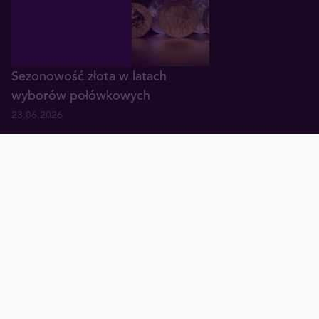
Sezonowość złota w latach
wyborów połówkowych
23.06.2026
Złoto wyśmiewane - tak tworzą
się dołki
17.06.2026