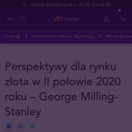
Infolinia dostępna pod nr tel. 22 114 00 20
Close
Artykuły
Komentarze rynkowe TavexNews
Poradniki inw
Perspektywy dla rynku
złota w II połowie 2020
roku – George Milling-
Stanley