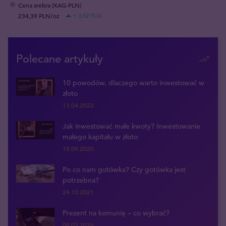
Cena srebra (XAG-PLN)
234,39 PLN/oz
+ 3,52 PLN
Polecane artykuły
10 powodów, dlaczego warto inwestować w
złoto
13.04.2022
Jak inwestować małe kwoty? Inwestowanie
małego kapitału w złoto
15.09.2020
Po co nam gotówka? Czy gotówka jest
potrzebna?
24.10.2021
Prezent na komunię – co wybrać?
08.05.2026