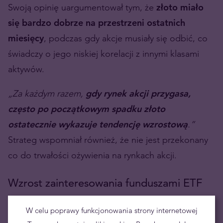
Swoją opinię uargumentował tym, że
złoto miało
się bardzo dobrze na przestrzeni ostatnich
miesięcy
, podczas gdy akcje musiały się odbić, co
świadczy o jego niskiej korelacji z innymi klasami
aktywów.
„Za każdym razem,
gdy rynek akcji przygasa,
często po początkowym spadku złoto
ostatecznie wykazuje tendencję wzrostową
.”
Strateg wspomniał również, że nie jest przekonany
co do trwałości ożywienia na rynkach akcji.
Wzrost zainteresowania funduszami ETF
zabezpieczonymi złotem
W celu poprawy funkcjonowania strony internetowej