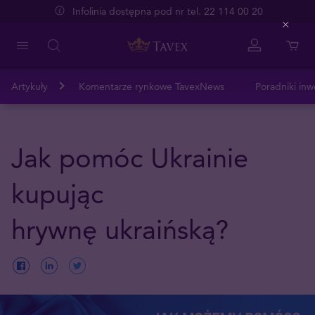
Infolinia dostępna pod nr tel. 22 114 00 20
Close
Artykuły
Komentarze rynkowe TavexNews
Poradniki inw
Jak pomóc Ukrainie
kupując
hrywnę ukraińską?