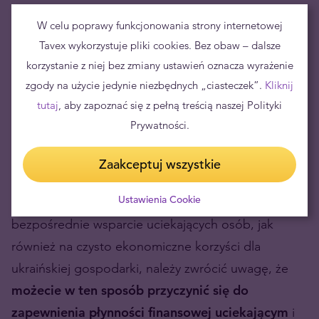
zyskacie dodatkową motywację do odwiedzenia
W celu poprawy funkcjonowania strony internetowej
naszych wschodnich sąsiadów, a tym samym
Tavex wykorzystuje pliki cookies. Bez obaw – dalsze
wsparcia ukraińskiej gospodarki – w końcu na
korzystanie z niej bez zmiany ustawień oznacza wyrażenie
turystyczny wyjazd za granicę będziecie
zgody na użycie jedynie niezbędnych „ciasteczek”.
Kliknij
potrzebować lokalnej waluty, którą w tym
tutaj
, aby zapoznać się z pełną treścią naszej Polityki
momencie możecie zakupić taniej niż kiedykolwiek
Prywatności.
wcześniej.
Zaakceptuj wszystkie
Natomiast biorąc pod uwagę bardziej altruistyczne
Ustawienia Cookie
pobudki, które mają przełożenie zarówno na
bezpośrednie wsparcie uciekających osób, jak
również na czysto ekonomiczne korzyści dla
ukraińskiej gospodarki, należy zwrócić uwagę, że
możecie w ten sposób przyczynić się do
zapewnienia płynności finansowej uciekającym
i