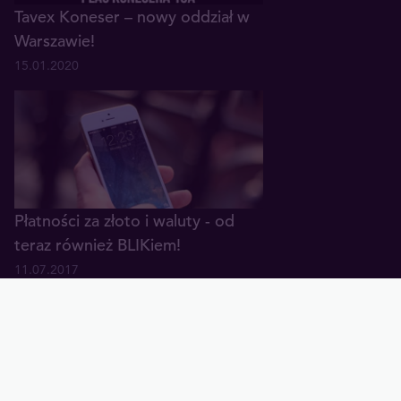
Tavex Koneser – nowy oddział w
Warszawie!
15.01.2020
Płatności za złoto i waluty - od
teraz również BLIKiem!
11.07.2017