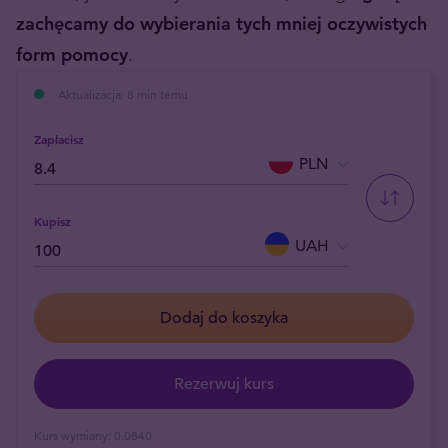
zachęcamy do wybierania tych mniej oczywistych
form pomocy
.
Aktualizacja: 8 min temu
Zapłacisz
PLN
Kupisz
UAH
Dodaj do koszyka
Rezerwuj kurs
Kurs wymiany:
0.0840